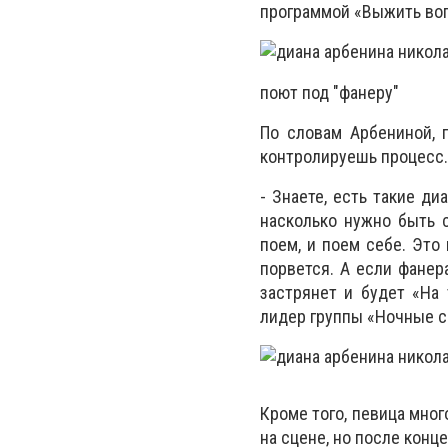
программой «Выжить воп
поют под "фанеру"
По словам Арбениной, 
контролируешь процесс. 
- Знаете, есть такие д
насколько нужно быть 
поем, и поем себе. Это
порвется. А если фанер
застрянет и будет «На 
лидер группы «Ночные с
Кроме того, певица мног
на сцене, но после конц