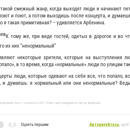
 такой смежный жанр, когда выходят люди и начинают пе
поют и поют, а потом выходишь после концерта, и думаешь,
то я такая примитивная? – удивляется Арбенина.
К тому же, при виде гостей, одетых в дорогое и во чт
то их них "ненормальный"
ивляют некоторые зрители, которые на выступления л
опало», в то время, когда «нормальные» люди по улицам так
нцерты люди, которые одевают на себя все, что попало, в
, и думаешь: я нормальный или они ненормальные? Ведь
бхідний текст і натисніть Ctrl + Enter, щоб повідомити про це редакцію
0,0
Оцініть першим
Авторизуйтесь
, щоб