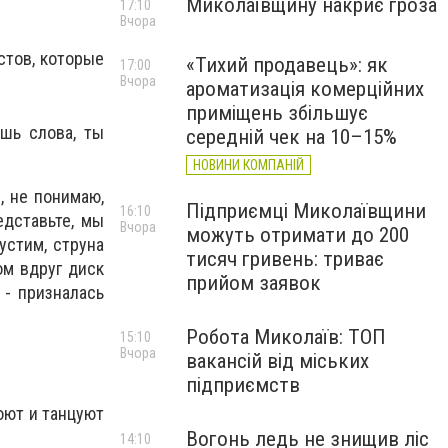
Миколаївщину накриє гроза
17:10
Вчора
стов, которые
«Тихий продавець»: як
17:00
Вчора
ароматизація комерційних
приміщень збільшує
ешь слова, ты
середній чек на 10–15%
НОВИНИ КОМПАНІЙ
, не понимаю,
Підприємці Миколаївщини
16:10
едставьте, мы
Вчора
можуть отримати до 200
устим, струна
тисяч гривень: триває
ом вдруг диск
прийом заявок
 - призналась
Робота Миколаїв: ТОП
15:10
Вчора
вакансій від міських
підприємств
оют и танцуют
Вогонь ледь не знищив ліс
14:10