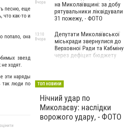
Вчора
на Миколаївщині: за добу
ть песню, еще
рятувальники ліквідували
 что как-то и
31 пожежу, - ФОТО
Депутати Миколаївської
13:10
о попало, она
Вчора
міськради звернулися до
Верховної Ради та Кабміну
через дефіцит бюджету
юбимых звезд
 не ходят.
се эти наряды
 так люди по
ТОП НОВИНИ
Нічний удар по
Миколаєву: наслідки
ворожого удару, - ФОТО
 оцінити