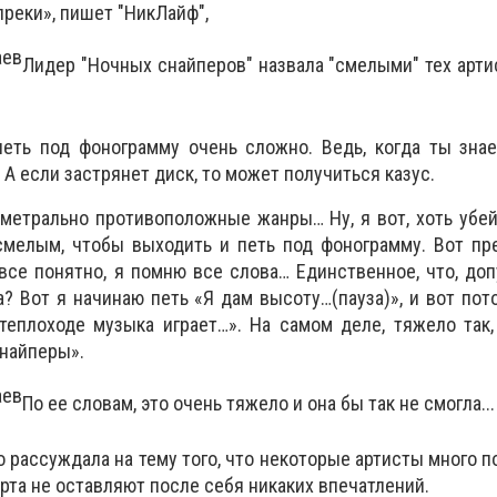
реки», пишет "НикЛайф",
Лидер "Ночных снайперов" назвала "смелыми" тех арти
петь под фонограмму очень сложно. Ведь, когда ты зна
А если застрянет диск, то может получиться казус.
иаметрально противоположные жанры… Ну, я вот, хоть убей
смелым, чтобы выходить и петь под фонограмму. Вот пр
 все понятно, я помню все слова… Единственное, что, доп
а? Вот я начинаю петь «Я дам высоту…(пауза)», и вот пот
теплоходе музыка играет…». На самом деле, тяжело так,
найперы».
По ее словам, это очень тяжело и она бы так не смогла...
о рассуждала на тему того, что некоторые артисты много п
ерта не оставляют после себя никаких впечатлений.