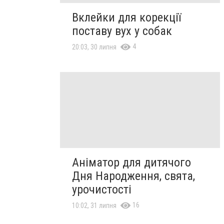
Вклейки для корекції
поставу вух у собак
4
20:03, 30 липня
Аніматор для дитячого
Дня Народження, свята,
урочистості
16
10:02, 31 липня