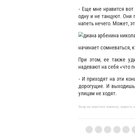
- Еще мне нравится вот
одну и не танцуют. Они 
напеть нечего. Может, э
начинает сомневаться, к
При этом, ее также уд
надевают на себя «что п
- И приходят на эти ко
дорогущие. И выходишь
улицам не ходят.
Якщо ви помітили помилку, виділіть нео