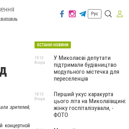
шення
Рус
-відповідь
ОСТАННІ НОВИНИ
У Миколаєві депутати
19:10
Вчора
підтримали будівництво
од
модульного містечка для
переселенців
Перший укус каракурта
18:10
Вчора
цього літа на Миколаївщині:
ала зрителей,
жінку госпіталізували, -
ФОТО
й концертной