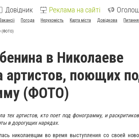
Довідник
Реклама на сайті
Оголо
Вакансії
Погода
Нерухомість
Карта міста
Довідкова
Питання
у (ФОТО)
бенина в Николаеве
 артистов, поющих п
мму (ФОТО)
а тех артистов, кто поет под фонограмму, и раскритиков
рты в дорогущих нарядах.
лась николаевцам во время выступления со своей ново