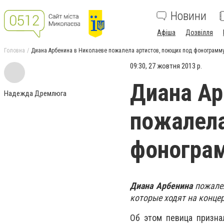
Новини
Афіша
Дозвілля
Головна
Диана Арбенина в Николаеве пожалела артистов, поющих под фонограмм
09:30, 27 жовтня 2013 р.
Диана Ар
Надежда Дремлюга
пожалела
фоногра
Диана Арбенина
пожалел
которые ходят на конце
Об этом певица призна