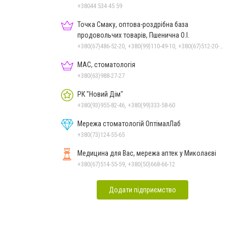
+38044 534 45 59
Точка Смаку, оптова-роздрібна база
продовольчих товарів, Пшенична О.І.
+380(67)486-52-20, +380(99)110-49-10, +380(67)512-20-35
МАС, стоматологія
+380(63)988-27-27
РК "Новий Дім"
+380(93)955-82-46, +380(99)333-58-60
Мережа стоматологій ОптімалЛаб
+380(73)124-55-65
Медицина для Вас, мережа аптек у Миколаєві
+380(67)514-55-59, +380(50)668-66-12
Додати підприємство