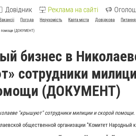
Довідник
Реклама на сайті
Оголо
Вакансії
Погода
Нерухомість
Карта міста
Довідкова
Питання
ой помощи (ДОКУМЕНТ)
ый бизнес в Николаев
» сотрудники милици
помощи (ДОКУМЕНТ)
колаеве "крышуют" сотрудники милиции и скорой помощи.
олаевской общественной организации "Комитет Народный к