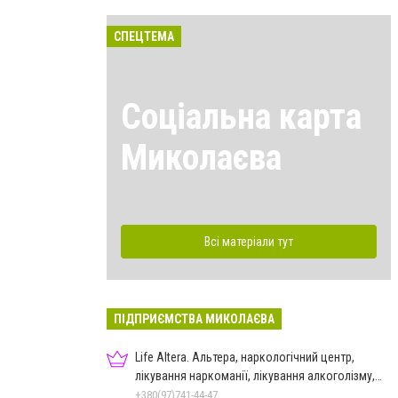
СПЕЦТЕМА
Соціальна карта
Миколаєва
Всі матеріали тут
ПІДПРИЄМСТВА МИКОЛАЄВА
Life Altera. Альтера, наркологічний центр,
лікування наркоманії, лікування алкоголізму,
зняття ломки
+380(97)741-44-47