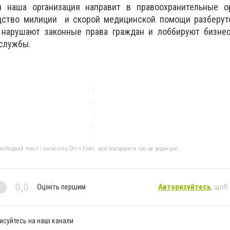
н наша организация направит в правоохранительные о
дство милиции и скорой медицинской помощи разберут
 нарушают законные права граждан и лоббируют бизне
 службы.
бхідний текст і натисніть Ctrl + Enter, щоб повідомити про це редакцію
0,0
Оцініть першим
Авторизуйтесь
, щоб
исуйтесь на наші канали