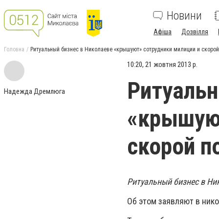
Новини
Афіша
Дозвілля
Головна
Ритуальный бизнес в Николаеве «крышуют» сотрудники милиции и скор
10:20, 21 жовтня 2013 р.
Ритуальн
Надежда Дремлюга
«крышуют
скорой 
Ритуальный бизнес в Ни
Об этом заявляют в ник