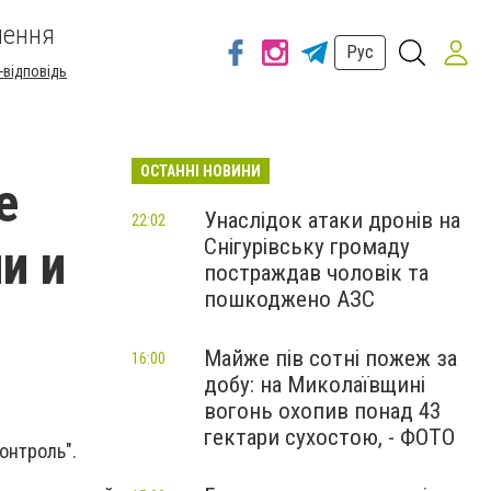
шення
Рус
-відповідь
ОСТАННІ НОВИНИ
е
Унаслідок атаки дронів на
22:02
Снігурівську громаду
и и
постраждав чоловік та
пошкоджено АЗС
Майже пів сотні пожеж за
16:00
добу: на Миколаївщині
вогонь охопив понад 43
гектари сухостою, - ФОТО
онтроль".