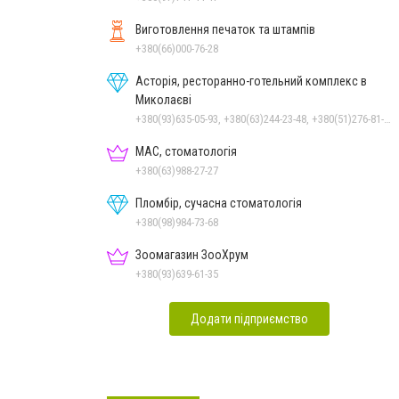
Виготовлення печаток та штампів
+380(66)000-76-28
Асторія, ресторанно-готельний комплекс в
Миколаєві
+380(93)635-05-93, +380(63)244-23-48, +380(51)276-81-65, +380(93)361-03-37, +380(95)172-60-42, +380(51)277-66-77, +380(68)916-39-76
МАС, стоматологія
+380(63)988-27-27
Пломбір, сучасна стоматологія
+380(98)984-73-68
Зоомагазин ЗооХрум
+380(93)639-61-35
Додати підприємство