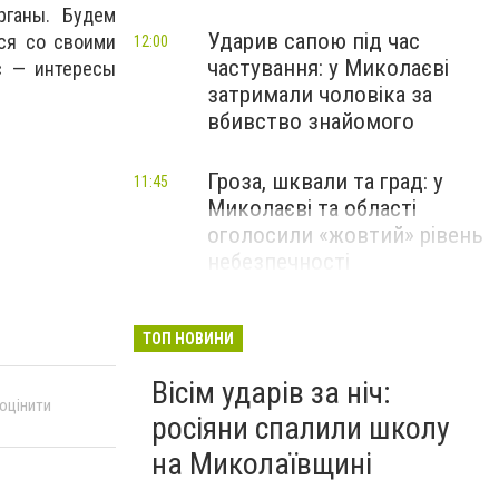
рганы. Будем
Ударив сапою під час
ся со своими
12:00
частування: у Миколаєві
с — интересы
затримали чоловіка за
вбивство знайомого
Гроза, шквали та град: у
11:45
Миколаєві та області
оголосили «жовтий» рівень
небезпечності
ТОП НОВИНИ
Вісім ударів за ніч:
 оцінити
росіяни спалили школу
на Миколаївщині