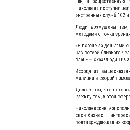
Так, в общественную 
Николаева поступил цел
экстренных служб 102 и 
Люди возмущены тем, 
методами с точки зрения
«В погоне за деньгами о
час потери близкого че
план» — сказал один из 
Исходя из вышесказанн
милиции и скорой помощ
Дело в том, что похор
Между тем, в этой сфер
Николаевские монополи
свои бизнес — интерес
подтверждающая их кор