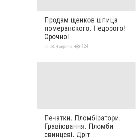
Продам щенков шпица
померанского. Недорого!
Срочно!
124
06:08, 4 серпня
Печатки. Пломбіратори.
Гравіювання. Пломби
свинцеві. Дріт