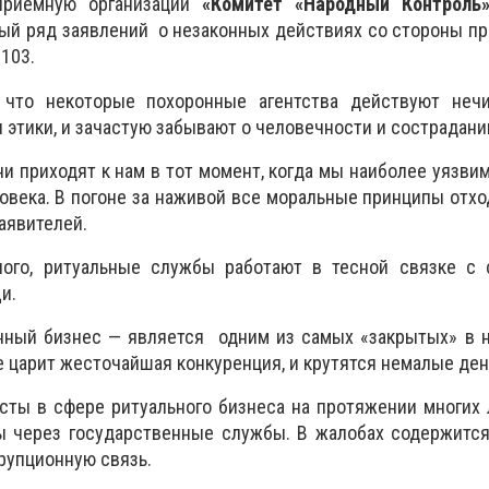
приемную организации
«Комитет «Народный Контроль
ый ряд заявлений о незаконных действиях со стороны п
103.
что некоторые похоронные агентства действуют неч
 этики, и зачастую забывают о человечности и сострадани
ни приходят к нам в тот момент, когда мы наиболее уязвим
ловека. В погоне за наживой все моральные принципы отхо
заявителей.
ого, ритуальные службы работают в тесной связке с 
и.
онный бизнес — является одним из самых «закрытых» в 
е царит жесточайшая конкуренция, и крутятся немалые ден
сты в сфере ритуального бизнеса на протяжении многих
ы через государственные службы. В жалобах содержится
рупционную связь.