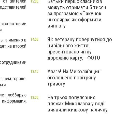
Батьки першокласників
»
от жителей
15:00
можуть отримати 5 тисяч
редставителей
за програмою «Пакунок
школяра»: як оформити
истоплотными
виплату
и.
Як ветерану повернутися до
ы, а именно в
14:00
цивільного життя:
дят на второй
презентовано чітку
дорожню карту, - ФОТО
сотрудниками
Увага! На Миколаївщині
13:10
оголошено повітряну
нашем городе.
тривогу
ьги.
 лет лоббирую
На трьох популярних
13:00
 информация,
пляжах Миколаєва у воді
виявили кишкову паличку