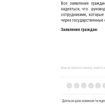
Все заявления гражда
надеяться, что руково
сотрудниками, которые
через государственные
Заявления граждан:
Якщо ви помітили помилку, виділіть нео
Діліться цією новиною та підп