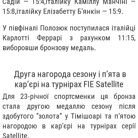
Садій — 15:4,італійку Каміллу Манчіні —
15:8,італійку Елізабетту Б’янкін — 15:9.
У півфіналі Полозюк поступилася італійці
Карлотті Феррарі з рахунком 11:15,
виборовши бронзову медаль.
Друга нагорода сезону і п’ята в
кар’єрі на турнірах FIE Satellite
Для 23-річної спортсменки ця бронза
стала другою медаллю сезону після
здобутого “золота” у Тімішоарі та п’ятою
нагородою в кар’єрі на турнірах серії
Satellite.