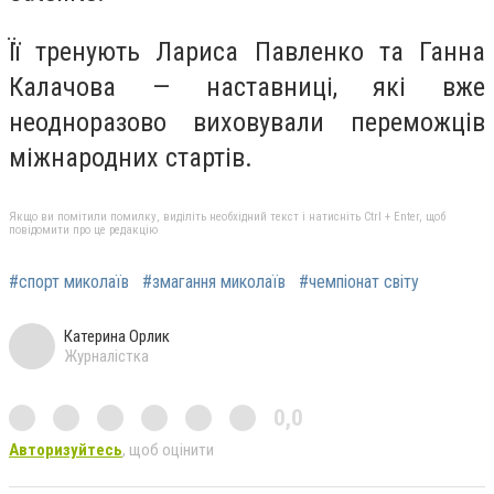
Її тренують Лариса Павленко та Ганна
Калачова — наставниці, які вже
неодноразово виховували переможців
міжнародних стартів.
Якщо ви помітили помилку, виділіть необхідний текст і натисніть Ctrl + Enter, щоб
повідомити про це редакцію
#спорт миколаїв
#змагання миколаїв
#чемпіонат світу
Катерина Орлик
Журналістка
0,0
Авторизуйтесь
, щоб оцінити