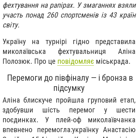
фехтування на рапірах. У змаганнях взяли
участь понад 260 спортсменів із 43 країн
світу.
Україну на турнірі гідно представила
миколаївська фехтувальниця Аліна
Полозюк. Про це
повідомляє
міськрада.
Перемоги до півфіналу — і бронза в
підсумку
Аліна блискуче пройшла груповий етап,
здобувши шість перемог у шести
поєдинках. У плей-оф миколаївчанка
впевнено перемогла:українку Анастасію