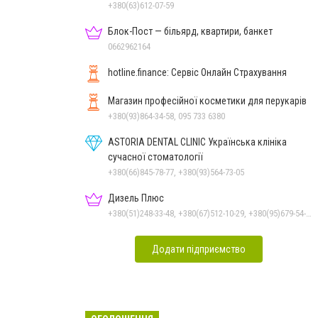
+380(63)612-07-59
Блок-Пост — більярд, квартири, банкет
0662962164
hotline.finance: Сервіс Онлайн Страхування
Магазин професійної косметики для перукарів
+380(93)864-34-58, 095 733 6380
ASTORIA DENTAL CLINIC Українська клініка
сучасної стоматології
+380(66)845-78-77, +380(93)564-73-05
Дизель Плюс
+380(51)248-33-48, +380(67)512-10-29, +380(95)679-54-71, +380(93)982-27-24, +380(67)785-45-70
Додати підприємство