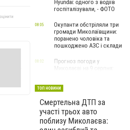
Hyundai: одного з водіїв
госпіталізували, - ФОТО
 оцінити
Окупанти обстріляли три
08:05
громади Миколаївщини:
поранено чоловіка та
пошкоджено АЗС і склади
Прогноз погоди у
08:02
Миколаєві на 9 серпня:
спекотний день з
невеликою хмарністю
ТОП НОВИНИ
Смертельна ДТП за
участі трьох авто
поблизу Миколаєва: