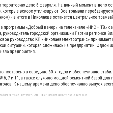
л территорию депо 8 февраля. На данный момент в депо ос
, которые вскоре утилизируют. Все трамваи перебазируютс
ком) - в итоге в Николаеве останется центральное трамва
ре программы «Добрый вечер» на телеканале «НИС – ТВ» с
а, руководитель городской организации Партии регионов В
новое руководство КП «Николаевэлектротранс» принимает
ой ситуации, которая сложилась на предприятии. Одной и
нала предприятия.
о построено в середине 60-х годов и обеспечивало стаби
 6, 7 и 11, а также служило мощной ремонтной базой для 
агонов. К нашему времени депо обеспечивало выпуск всего
бхідний текст і натисніть Ctrl + Enter, щоб повідомити про це редакцію