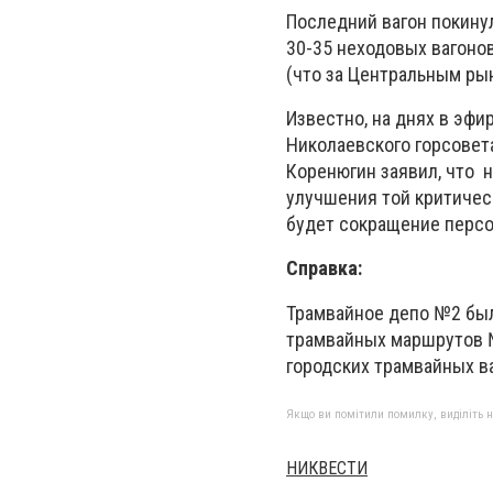
Последний вагон покину
30-35 неходовых вагонов
(что за Центральным рын
Известно, на днях в эфи
Николаевского горсовет
Коренюгин заявил, что 
улучшения той критическ
будет сокращение персо
Справка:
Трамвайное депо №2 был
трамвайных маршрутов №
городских трамвайных в
Якщо ви помітили помилку, виділіть нео
НИКВЕСТИ