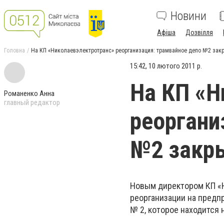
Новини
Афіша
Дозвілля
Головна
На КП «Николаевэлектротранс» реорганизация: трамвайное депо №2 зак
15:42, 10 лютого 2011 р.
На КП «Н
Романенко Анна
главный редактор
реоргани
№2 закр
Н
овым директором КП «
реорганизации на предп
№ 2, которое находится 