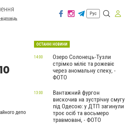
шення
Рус
-відповідь
ОСТАННІ НОВИНИ
»
Озеро Солонець-Тузли
14:00
стрімко міліє та рожевіє
по
через аномальну спеку, -
ФОТО
Вантажний фургон
13:00
вискочив на зустрічну смугу
під Одесою: у ДТП загинули
вайного депо
троє осіб та восьмеро
травмовані, - ФОТО