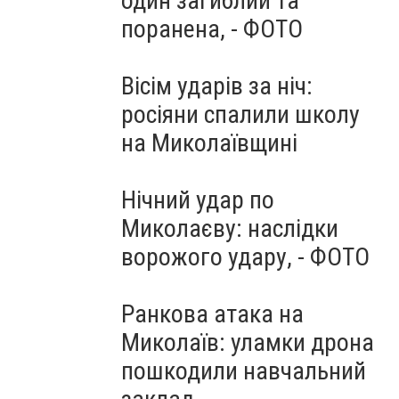
один загиблий та
поранена, - ФОТО
Вісім ударів за ніч:
росіяни спалили школу
на Миколаївщині
Нічний удар по
Миколаєву: наслідки
ворожого удару, - ФОТО
Ранкова атака на
Миколаїв: уламки дрона
пошкодили навчальний