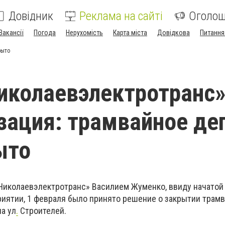
Довідник
Реклама на сайті
Оголо
Вакансії
Погода
Нерухомість
Карта міста
Довідкова
Питання
рыто
иколаевэлектротранс
зация: трамвайное де
ыто
Николаевэлектротранс» Василием Жуменко, ввиду начатой
риятии, 1 февраля было принято решение о закрытии трам
на ул
.
Строителей.