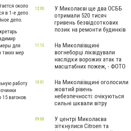
тается около
У Миколаєві ще два ОСББ
12:00
я в 1-е депо
отримали 520 тисяч
йное депо.
гривень безвідсоткових
позик на ремонти будинків
екретарь
ладимир
На Миколаївщині
 меры для
11:15
вогнеборці ліквідували
з таких мер
наслідки ворожих атак та
масштабних пожеж, - ФОТО
На Миколаївщині оголосили
10:01
льную работу
жовтий рівень
починки
небезпечності: очікуються
 15 вагонов.
сильні шквали вітру
У центрі Миколаєва
09:00
зіткнулися Citroen та