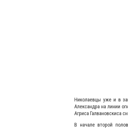
Николаевцы уже и в за
Александра на линии ог
Агриса Галвановскиса сно
В начале второй поло