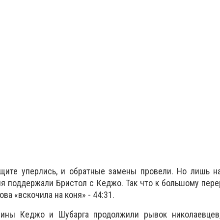
щите уперлись, и обратные замены провели. Но лишь на
ня поддержали Бристол с Кеджо. Так что к большому пер
ва «вскочила на коня» - 44:31.
вины Кеджо и Шубарга продолжили рывок николаевцев