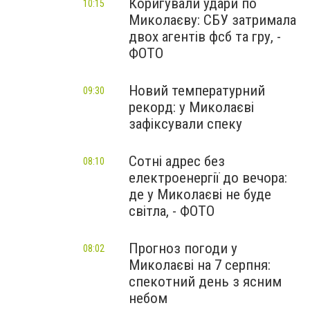
Коригували удари по
10:15
Миколаєву: СБУ затримала
двох агентів фсб та гру, -
ФОТО
Новий температурний
09:30
рекорд: у Миколаєві
зафіксували спеку
Сотні адрес без
08:10
електроенергії до вечора:
де у Миколаєві не буде
світла, - ФОТО
Прогноз погоди у
08:02
Миколаєві на 7 серпня:
спекотний день з ясним
небом