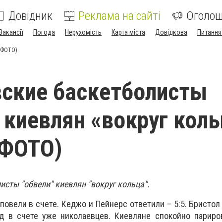
Довідник
Реклама на сайті
Оголо
Вакансії
Погода
Нерухомість
Карта міста
Довідкова
Питання
, ФОТО)
ские баскетболисты
 киевлян «вокруг кол
 ФОТО)
сты "обвели" киевлян "вокруг кольца".
повели в счете. Кеджо и Пейнерс ответили – 5:5. Бристол
 в счете уже николаевцев. Киевляне спокойно париро