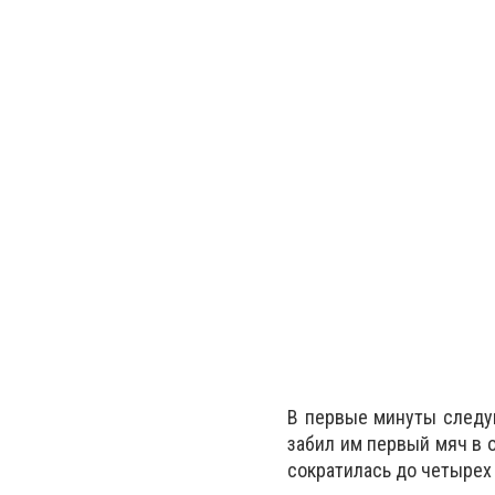
В первые минуты следую
забил им первый мяч в о
сократилась до четырех 