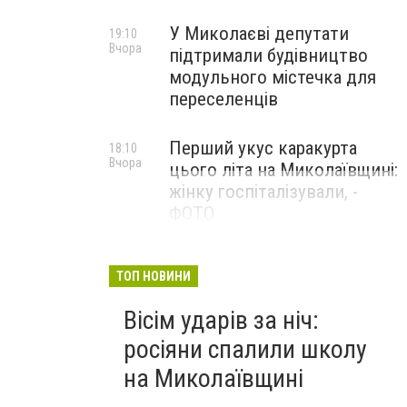
У Миколаєві депутати
19:10
Вчора
підтримали будівництво
модульного містечка для
переселенців
Перший укус каракурта
18:10
Вчора
цього літа на Миколаївщині:
жінку госпіталізували, -
ФОТО
ТОП НОВИНИ
Вісім ударів за ніч:
росіяни спалили школу
на Миколаївщині