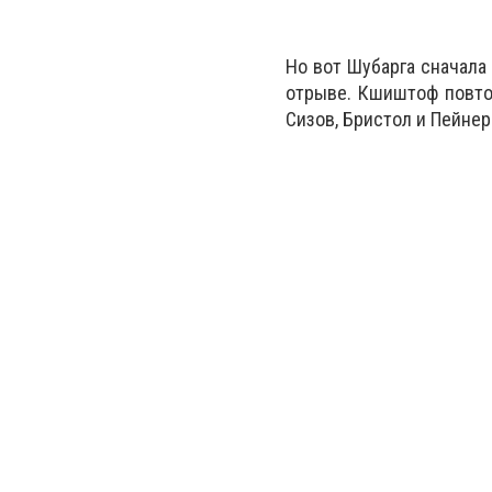
Но вот Шубарга сначала
отрыве. Кшиштоф повтор
Сизов, Бристол и Пейнерс