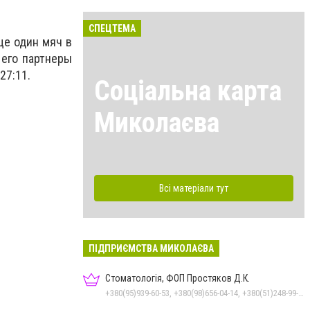
СПЕЦТЕМА
ще один мяч в
 его партнеры
27:11.
Соціальна карта
Миколаєва
Всі матеріали тут
ПІДПРИЄМСТВА МИКОЛАЄВА
Стоматологія, ФОП Простяков Д.К.
+380(95)939-60-53, +380(98)656-04-14, +380(51)248-99-08, +380(50)159-88-74