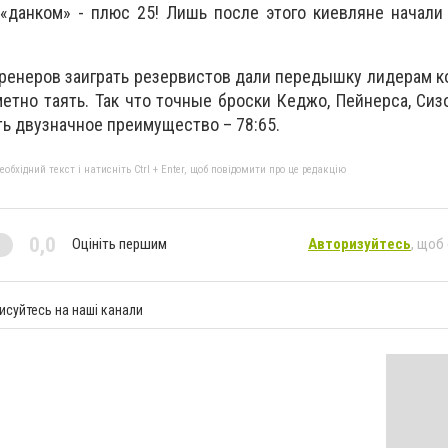
«данком» - плюс 25! Лишь после этого киевляне начали
ренеров заиграть резервистов дали передышку лидерам к
метно таять. Так что точные броски Кеджо, Пейнерса, Сиз
ь двузначное преимущество – 78:65.
бхідний текст і натисніть Ctrl + Enter, щоб повідомити про це редакцію
0,0
Оцініть першим
Авторизуйтесь
, щоб
исуйтесь на наші канали