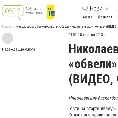
Новини
Афіша
Дозвілля
Головна
Николаевские баскетболисты «обвели» киевлян «вокруг кольца» (ВИДЕО
09:00, 18 жовтня 2013 р.
Николаев
Надежда Дремлюга
«обвели»
(ВИДЕО,
Николаевские баскетболи
Гости на старте дважды 
Кеджо выводили вперед