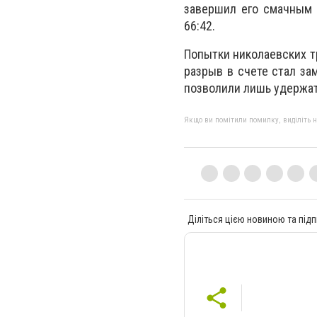
завершил его смачным 
66:42.
Попытки николаевских т
разрыв в счете стал за
позволили лишь удержат
Якщо ви помітили помилку, виділіть нео
Діліться цією новиною та підп