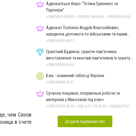
Адвокатське бюро "Тетяна Гриненко та
Партнери"
+380(50)418-60-39, +380(63)168-06-92, +380(50)418-60-39
Адвокат Толпекін Андрій Анатолійович,
юридична допомога по військовим та іншим
справам
+380(66)903-68-17
Гранітний Будинок, гранітні пам'ятники,
виготовлення та монтаж пам'ятників із граніту в
Миколаєві
+380(93)620-65-65
Блік - новинний таблоїд України
+380(99)489-93-31
Сучасна покрівля, покрівельні роботи та
матеріали у Миколаєві під ключ
+380(93)952-02-91, +380 (67) 776-74-07, +380(63)774-77-47
де, чем Сизов
зница в счете
Додати підприємство