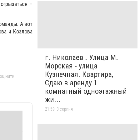
 огрызаться –
оманды. А вот
ова и Козлова
г. Николаев . Улица М.
Морская - улица
Кузнечная. Квартира,
 оцінити
Сдаю в аренду 1
комнатный одноэтажный
жи...
21:59, 3 серпня