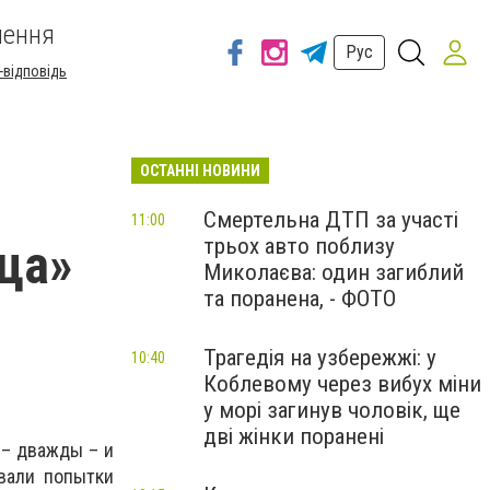
шення
Рус
-відповідь
ОСТАННІ НОВИНИ
Смертельна ДТП за участі
11:00
трьох авто поблизу
ьца»
Миколаєва: один загиблий
та поранена, - ФОТО
Трагедія на узбережжі: у
10:40
Коблевому через вибух міни
у морі загинув чоловік, ще
дві жінки поранені
 – дважды – и
вали попытки