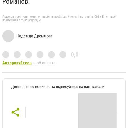
Романов.
Якщо ви помітили помилку, виділіть необхідний текст і натисніть Ctrl + Enter, щоб
повідомити про це редакцію
Надежда Дремлюга
0,0
Авторизуйтесь
, щоб оцінити
Діліться цією новиною та підписуйтесь на наші канали