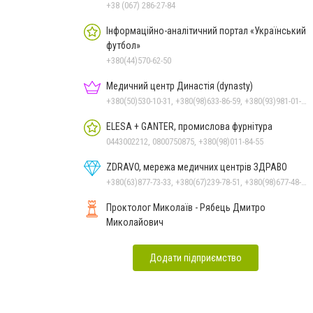
+38 (067) 286-27-84
Інформаційно-аналітичний портал «Український
футбол»
+380(44)570-62-50
Медичний центр Династія (dynasty)
+380(50)530-10-31, +380(98)633-86-59, +380(93)981-01-61
ELESA + GANTER, промислова фурнітура
0443002212, 0800750875, +380(98)011-84-55
ZDRAVO, мережа медичних центрів ЗДРАВО
+380(63)877-73-33, +380(67)239-78-51, +380(98)677-48-87
Проктолог Миколаїв - Рябець Дмитро
Миколайович
Додати підприємство