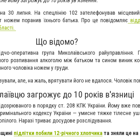
не йому загрожує до 10 років ув’язнення.
 на 30 липня. На спецлінію 102 зателефонував місцеви
т ножем поранив їхнього батька. Про це повідомляє
відд
бласті.
Що відомо?
дчо-оперативна група Миколаївського райуправління. П
ьного розпивання алкоголю між батьком та сином виник кон
чного чоловіка ножем у груди.
ували, але, на жаль, врятувати його не вдалося. Чоловік пом
аївцю загрожує до 10 років в'язниці
ідозрюваного в порядку ст. 208 КПК України. Йому вже по
 Кримінального кодексу України — умисне тяжке тілесне у
пілого. Наразі триває досудове розслідування.
вщині
підлітки побили 12-річного хлопчика
та зняли це на 