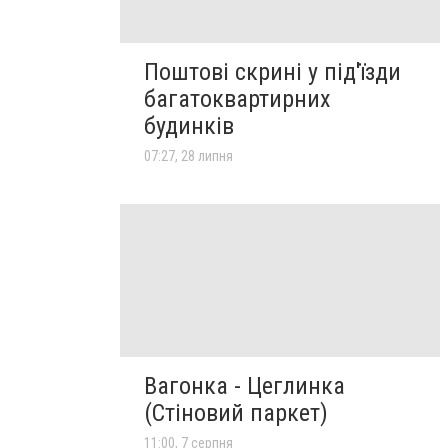
Поштові скрині у під'їзди
багатоквартирних
будинків
07:27, 28 липня
Вагонка - Цеглинка
(Стіновий паркет)
11:00, 7 серпня