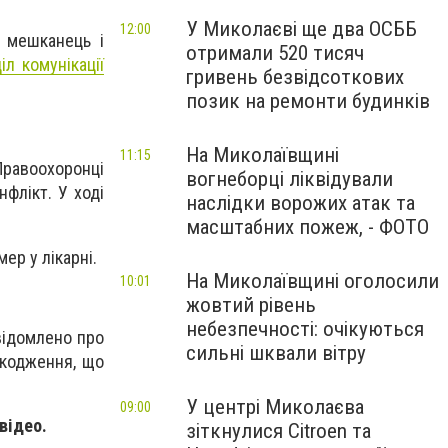
У Миколаєві ще два ОСББ
12:00
й мешканець і
отримали 520 тисяч
іл комунікації
гривень безвідсоткових
позик на ремонти будинків
На Миколаївщині
11:15
равоохоронці
вогнеборці ліквідували
флікт. У ході
наслідки ворожих атак та
масштабних пожеж, - ФОТО
ер у лікарні.
На Миколаївщині оголосили
10:01
жовтий рівень
небезпечності: очікуються
відомлено про
сильні шквали вітру
шкодження, що
У центрі Миколаєва
09:00
відео.
зіткнулися Citroen та