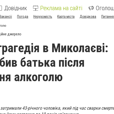
Довідник
Реклама на сайті
Оголо
Вакансії
Погода
Нерухомість
Карта міста
Довідкова
Питання
оголю
ійне джерело
трагедія в Миколаєві:
бив батька після
ня алкоголю
 затримали 43-річного чоловіка, який під час сварки смер