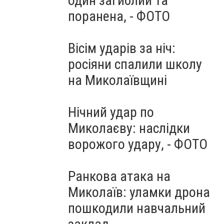
один загиблий та
поранена, - ФОТО
Вісім ударів за ніч:
росіяни спалили школу
на Миколаївщині
Нічний удар по
Миколаєву: наслідки
ворожого удару, - ФОТО
Ранкова атака на
Миколаїв: уламки дрона
пошкодили навчальний