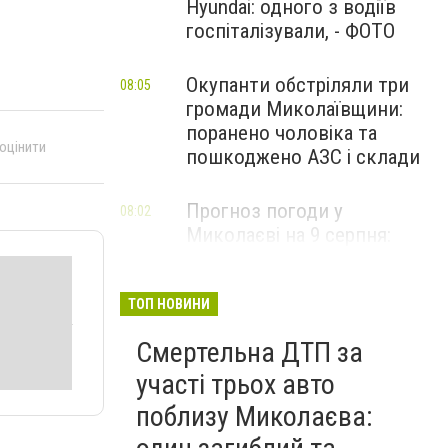
Hyundai: одного з водіїв
госпіталізували, - ФОТО
Окупанти обстріляли три
08:05
громади Миколаївщини:
поранено чоловіка та
 оцінити
пошкоджено АЗС і склади
Прогноз погоди у
08:02
Миколаєві на 9 серпня:
спекотний день з
невеликою хмарністю
ТОП НОВИНИ
Смертельна ДТП за
участі трьох авто
поблизу Миколаєва: