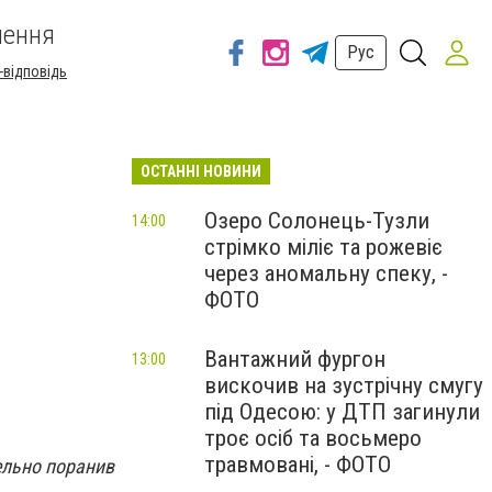
шення
Рус
-відповідь
ОСТАННІ НОВИНИ
Озеро Солонець-Тузли
14:00
стрімко міліє та рожевіє
через аномальну спеку, -
ФОТО
Вантажний фургон
13:00
вискочив на зустрічну смугу
під Одесою: у ДТП загинули
троє осіб та восьмеро
травмовані, - ФОТО
тельно поранив