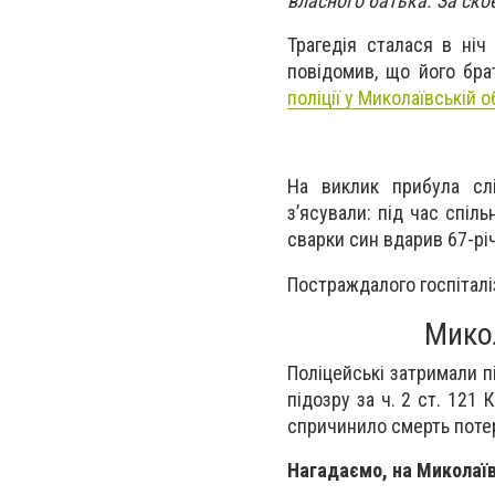
власного батька. За скоє
Трагедія сталася в ніч
повідомив, що його бра
поліції у Миколаївській о
На виклик прибула слі
з’ясували: під час спіл
сварки син вдарив 67-рі
Постраждалого госпіталіз
Микол
Поліцейські затримали п
підозру за ч. 2 ст. 121
спричинило смерть потер
Нагадаємо, на Миколаї