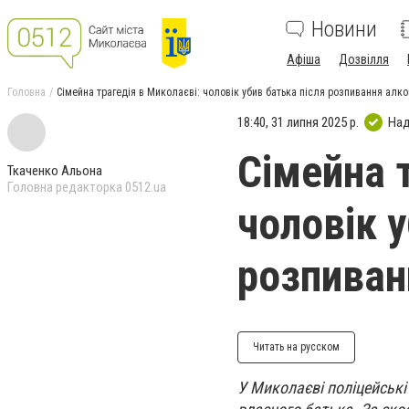
Новини
Афіша
Дозвілля
Головна
Сімейна трагедія в Миколаєві: чоловік убив батька після розпивання алк
18:40, 31 липня 2025 р.
Над
Сімейна 
Ткаченко Альона
Головна редакторка 0512.ua
чоловік у
розпиван
Читать на русском
У Миколаєві поліцейські