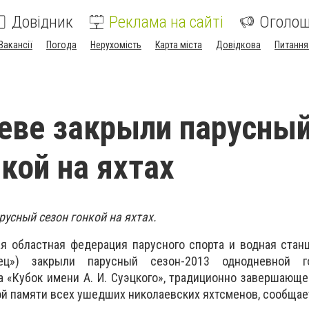
Довідник
Реклама на сайті
Оголо
Вакансії
Погода
Нерухомість
Карта міста
Довідкова
Питання
еве закрыли парусны
нкой на яхтах
русный сезон гонкой на яхтах.
я областная федерация парусного спорта и водная стан
ц») закрыли парусный сезон-2013 однодневной г
а «Кубок имени А. И. Суэцкого», традиционно завершающ
й памяти всех ушедших николаевских яхтсменов, сообщае