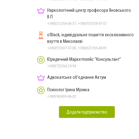
Наркологічний центр професора Яновського
В.П.
+380(51)264-06-57, +380(97)538-97-07
o'Black, індивідуальне пошиття ексклюзивного
взуття в Миколаєві
+380(97)607-07-00, +380(67)765-48-81
Юридичний Маркетплейс "Консультант"
+380(73)260-29-94
Адвокатське об'єднання Актум
Психолог Ірина Музика
+380(96)839-46-02
Додати підприємство