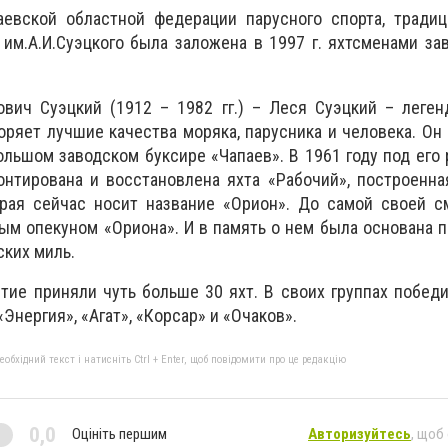
евской областной федерации парусного спорта, традиц
им.А.И.Суэцкого была заложена в 1997 г. яхтсменами зав
ович Суэцкий (1912 – 1982 гг.) – Леся Суэцкий – леге
оряет лучшие качества моряка, парусника и человека. Он
ольшом заводском буксире «Чапаев». В 1961 году под его
онтирована и восстановлена яхта «Рабочий», построенн
орая сейчас носит название «Орион». До самой своей с
м опекуном «Ориона». И в память о нем была основана п
ких миль.
тие приняли чуть больше 30 яхт. В своих группах побед
Энергия», «Агат», «Корсар» и «Очаков».
бхідний текст і натисніть Ctrl + Enter, щоб повідомити про це редакцію
0,0
Оцініть першим
Авторизуйтесь
, щоб