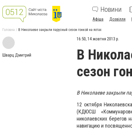
Новини
Афіша
Дозвілля
Головна
В Николаеве закрыли парусный сезон гонкой на яхтах
16:50, 14 жовтня 2013 р.
В Никола
Шварц Дмитрий
сезон го
В Николаев
е закрыли па
12 октября Николаевска
(КДЮСШ «Коммунарове
николаевских берегов н
навигацию и посвященно