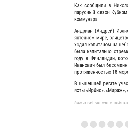
Как сообщили в Никола
парусный сезон Кубком 
коммунара.
Андриан (Андрей) Иван
яхтенном мире, олицетв
ходил капитаном на неб
была капитально отрем
году в Финляндии, кот
Иванович был бессменны
протяженностью 18 морс
В нынешней регате учас
яхты «Ирбис», «Мираж», «
Якщо ви помітили помилку, виділіть нео