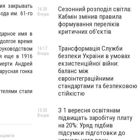
ия закрывать
Сезонний розподіл світла:
16:30
ода им. 61-го
Вчора
Кабмін змінив правила
формування переліків
критичних об'єктів
ндарное имя в
 долгое время
Трансформація Служби
 руководством
16:17
Вчора
безпеки України в умовах
ая еще в 1916
екзистенційної війни:
мерти Андрей
баланс між
арусная гонка
євроінтеграційними
стандартами та безпековою
ителями стали
стійкістю
З 1 вересня освітянам
15:30
Вчора
підвищать заробітну плату
на 20%: Уряд підбив
підсумки підготовки до
 оцінити