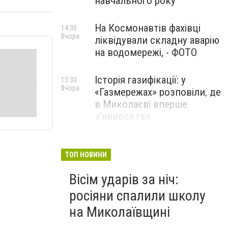
навчального року
На Космонавтів фахівці
14:30
Вчора
ліквідували складну аварію
на водомережі, - ФОТО
Історія газифікації: у
13:30
Вчора
«Газмережах» розповіли, де
в Миколаєві вперше
з'явився газ
Літній відпочинок у
13:00
Вчора
Миколаєві 2026: шукаємо
ТОП НОВИНИ
нові враження та
Вісім ударів за ніч:
перезавантаження
росіяни спалили школу
ПАРТНЕРСЬКИЙ СПЕЦПРОЄКТ
на Миколаївщині