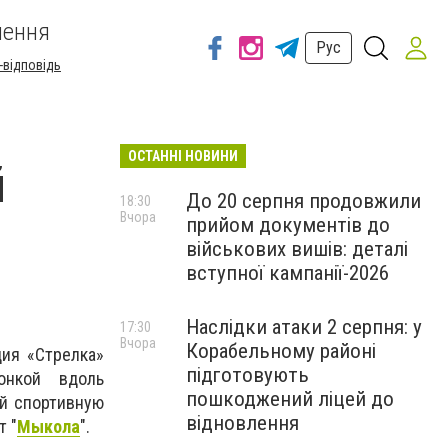
шення
Рус
-відповідь
ОСТАННІ НОВИНИ
й
До 20 серпня продовжили
18:30
Вчора
прийом документів до
військових вишів: деталі
вступної кампанії-2026
Наслідки атаки 2 серпня: у
17:30
Вчора
Корабельному районі
ция «Стрелка»
підготовують
онкой вдоль
пошкоджений ліцей до
ей спортивную
відновлення
т "
Мыкола
".