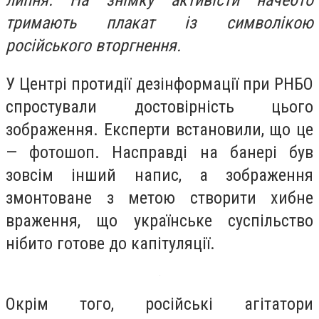
липня. На знімку активісти начебто
тримають плакат із символікою
російського вторгнення.
У Центрі протидії дезінформації при РНБО
спростували достовірність цього
зображення. Експерти встановили, що це
— фотошоп. Насправді на банері був
зовсім інший напис, а зображення
змонтоване з метою створити хибне
враження, що українське суспільство
нібито готове до капітуляції.
Окрім того, російські агітатори