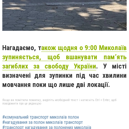
Нагадаємо, т
акож щ
одня о 9:00 Миколаїв
зупиняється, щоб вшанувати пам’ять
загиблих за свободу України
. У місті
визначені для зупинки під час хвилини
мовчання поки що лише дві локації.
Якщо ви помітили помилку, виділіть необхідний текст і натисніть Ctrl + Enter, щоб
повідомити про це редакцію
#комунальний транспорт миколаїв полон
#нагадування за полон миколаїв транспорт
#транспорт нагадування за полонених миколаїв