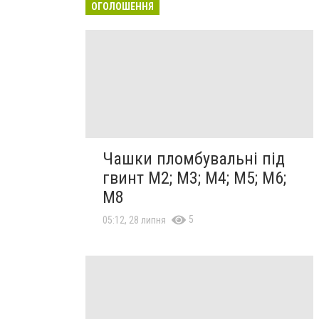
ОГОЛОШЕННЯ
Чашки пломбувальні під
гвинт М2; М3; М4; М5; М6;
М8
5
05:12, 28 липня