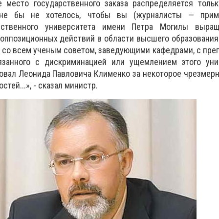
ое место государственного заказа распределяется толь
 мне бы не хотелось, чтобы вы (журналисты — прим
рственного университета имени Петра Могилы выра
ппозиционных действий в области высшего образования.
 со всем ученым советом, заведующими кафедрами, с пре
язанного с дискриминацией или ущемлением этого уни
ковал Леонида Павловича Клименко за некоторое чрезмер
тей...», - сказал министр.