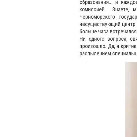
образования... и кажд
комиссией... Знаете,
Черноморского госуда
несуществующий центр о
больше часа встречался
Ни одного вопроса, св
произошло. Да, я крити
распылением специальнос