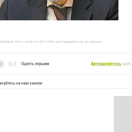
бхідний текст і натисніть Ctrl + Enter, щоб повідомити про це редакцію
0,0
Оцініть першим
Авторизуйтесь
, щоб
исуйтесь на наші канали