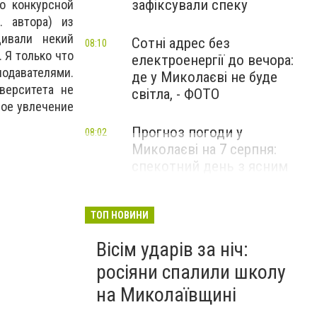
зафіксували спеку
ко конкурсной
. автора) из
щивали некий
Сотні адрес без
08:10
 Я только что
електроенергії до вечора:
подавателями.
де у Миколаєві не буде
верситета не
світла, - ФОТО
ное увлечение
Прогноз погоди у
08:02
Миколаєві на 7 серпня:
спекотний день з ясним
небом
ТОП НОВИНИ
Вісім ударів за ніч:
росіяни спалили школу
на Миколаївщині