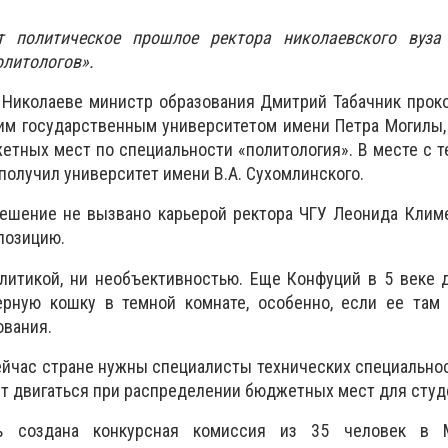
т политическое прошлое ректора николаевского вуза
литологов».
 Николаеве министр образования Дмитрий Табачник прок
им государственным университетом имени Петра Могилы,
тных мест по специальности «политология». В месте с т
получил университет имени В.А. Сухомлинского.
решение не вызвано карьерой ректора ЧГУ Леонида Клим
позицию.
олитикой, ни необъективностью. Еще Конфуций в 5 веке
ерную кошку в темной комнате, особенно, если ее там 
ования.
сейчас стране нужны специалисты технических специальнос
ут двигаться при распределении бюджетных мест для студ
ь создана конкурсная комиссия из 35 человек в М