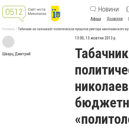
Новини
Афіша
Дозвілля
Головна
Табачник не связывает политическое прошлое ректора николаевского ву
13:00, 13 жовтня 2013 р.
Табачник
Шварц Дмитрий
политиче
николаев
бюджетн
«политол