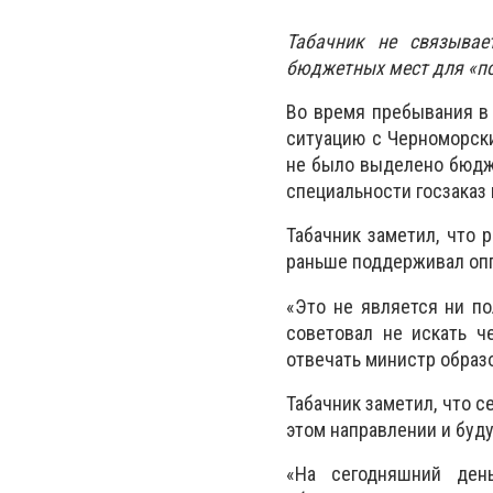
Табачник не связывае
бюджетных мест для «по
Во время пребывания в
ситуацию с Черноморск
не было выделено бюдже
специальности госзаказ 
Табачник заметил, что 
раньше поддерживал оп
«Это не является ни п
советовал не искать ч
отвечать министр образ
Табачник заметил, что 
этом направлении и буд
«На сегодняшний ден