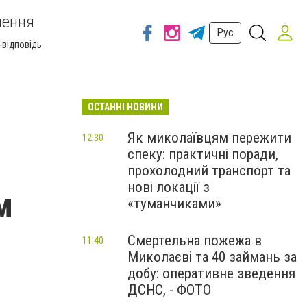
шення
Рус
-відповідь
ОСТАННІ НОВИНИ
Як миколаївцям пережити
12:30
спеку: практичні поради,
прохолодний транспорт та
нові локації з
м
«туманчиками»
Смертельна пожежа в
11:40
Миколаєві та 40 займань за
добу: оперативне зведення
ДСНС, - ФОТО