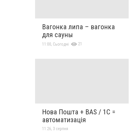
Вагонка липа – вагонка
для сауны
21
11:00, Сьогодні
Нова Пошта + BAS / 1C =
автоматизація
11:26, 3 серпня