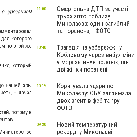
Смертельна ДТП за участі
11:00
 с урезанием
трьох авто поблизу
Миколаєва: один загиблий
та поранена, - ФОТО
омментировал
 для которого
ем по этой же
Трагедія на узбережжі: у
10:40
Коблевому через вибух міни
у морі загинув чоловік, ще
енко, который
дві жінки поранені
 до нашей эры
Коригували удари по
10:15
нет», - начал
Миколаєву: СБУ затримала
двох агентів фсб та гру, -
ФОТО
тей, потому в
ентов.
Новий температурний
09:30
рекорд: у Миколаєві
инистерстве