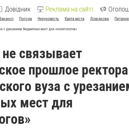
Довідник
Реклама на сайті
Оголо
Вакансії
Погода
Нерухомість
Карта міста
Довідкова
Питання
за с урезанием бюджетных мест для «политологов»
 не связывает
ское прошлое ректора
ского вуза с урезание
ых мест для
огов»