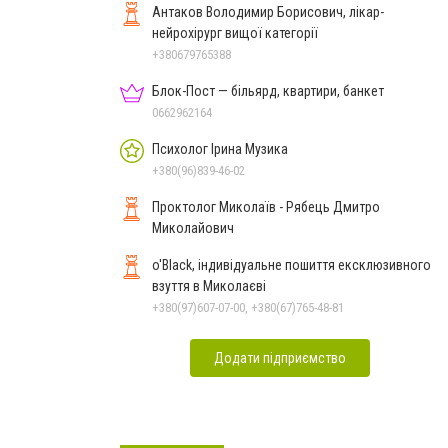
Антаков Володимир Борисович, лікар-
нейрохірург вищої категорії
+380679765388
Блок-Пост — більярд, квартири, банкет
0662962164
Психолог Ірина Музика
+380(96)839-46-02
Проктолог Миколаїв - Рябець Дмитро
Миколайович
o'Black, індивідуальне пошиття ексклюзивного
взуття в Миколаєві
+380(97)607-07-00, +380(67)765-48-81
Додати підприємство