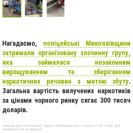
Нагадаємо,
поліцейські Миколаївщини
затримали організовану злочинну групу,
яка займалася незаконним
вирощуванням та зберіганням
наркотичних речовин з метою збуту
.
Загальна вартість вилучених наркотиків
за цінами чорного ринку сягає 300 тисяч
доларів.
Якщо ви помітили помилку, виділіть необхідний текст і натисніть Ctrl + Enter, щоб
повідомити про це редакцію