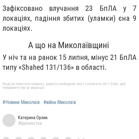
Зафіксовано влучання 23 БпЛА у 7
локаціях, падіння збитих (уламки) єна 9
локаціях.
А що на Миколаївщині
У ніч та на ранок 15 липня, мінус 21 БпЛА
типу «Shahed 131/136» в області.
Якщо ви помітили помилку, виділіть необхідний текст і натисніть Ctrl + Enter, щоб
повідомити про це редакцію
#Новини Миколаїв
#війна Миколаїв
Катерина Орлик
Журналістка