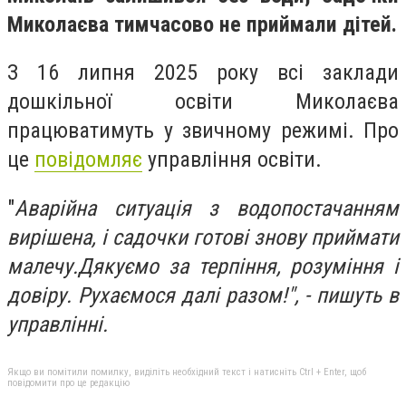
Миколаєва тимчасово не приймали дітей.
З 16 липня 2025 року всі заклади
дошкільної освіти Миколаєва
працюватимуть у звичному режимі. Про
це
повідомляє
управління освіти.
"
Аварійна ситуація з водопостачанням
вирішена, і садочки готові знову приймати
малечу.Дякуємо за терпіння, розуміння і
довіру. Рухаємося далі разом!", - пишуть в
управлінні.
Якщо ви помітили помилку, виділіть необхідний текст і натисніть Ctrl + Enter, щоб
повідомити про це редакцію