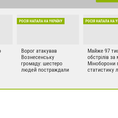
динки, дитсадки,школи,
бують вбивати мирних та
инки в селах. Ми боремось
РОСІЯ НАПАЛА НА УКРАЇНУ
РОСІЯ НАПАЛА НА У
!!
о
Ворог атакував
Майже 97 ти
Вознесенську
обстрілів за 
громаду: шестеро
Міноборони 
людей постраждали
статистику 