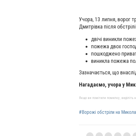
Учора, 13 липня, ворог т
Дмитрівка після обстрілі
двічі виникли пожеж
пожежа двох господ
пошкоджено приват
виникла пожежа по
Зазначається, що внасл
Нагадаємо, учора у Ми
Якщо ви помітили помилку, виділіть нео
#Ворожі обстріли на Микола