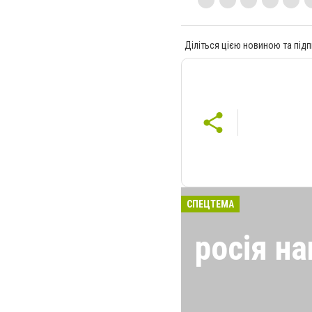
Діліться цією новиною та підп
СПЕЦТЕМА
росія на
24 лютого росія
виглядом спецоп