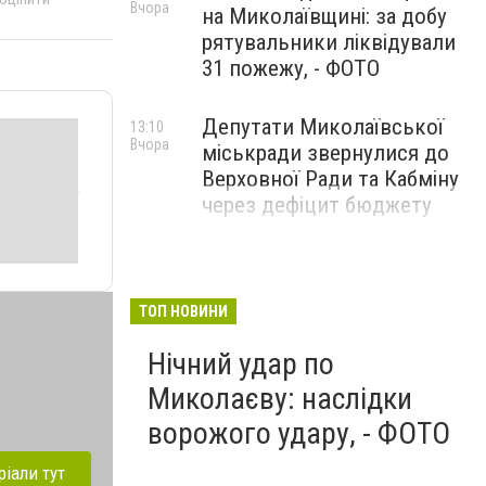
Вчора
на Миколаївщині: за добу
рятувальники ліквідували
31 пожежу, - ФОТО
Депутати Миколаївської
13:10
Вчора
міськради звернулися до
Верховної Ради та Кабміну
через дефіцит бюджету
ТОП НОВИНИ
Нічний удар по
Миколаєву: наслідки
ворожого удару, - ФОТО
ріали тут