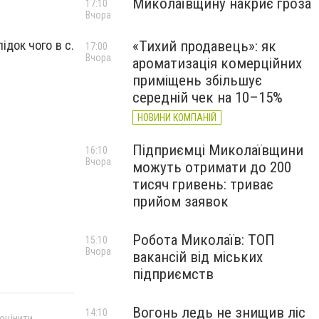
Миколаївщину накриє гроза
17:10
Вчора
«Тихий продавець»: як
ідок чого в с.
17:00
Вчора
ароматизація комерційних
приміщень збільшує
середній чек на 10–15%
НОВИНИ КОМПАНІЙ
Підприємці Миколаївщини
16:10
Вчора
можуть отримати до 200
тисяч гривень: триває
прийом заявок
Робота Миколаїв: ТОП
15:10
Вчора
вакансій від міських
підприємств
Вогонь ледь не знищив ліс
14:10
 оцінити