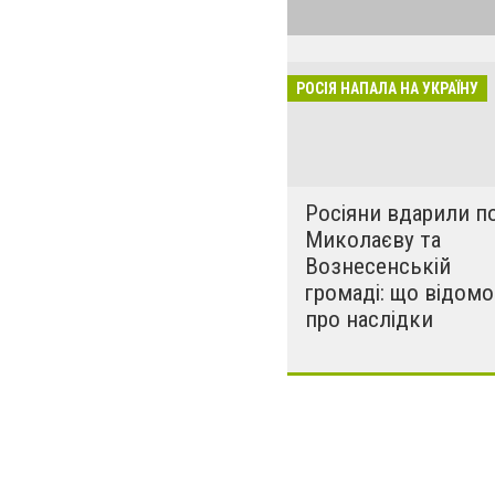
обстрілюють бу
лікарні. Не гре
розкрадати буд
РОСІЯ НАПАЛА НА УКРАЇНУ
за нашу свободу
Росіяни вдарили п
Миколаєву та
Вознесенській
громаді: що відомо
про наслідки