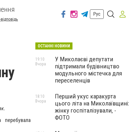
шення
Рус
-відповідь
ОСТАННІ НОВИНИ
:
У Миколаєві депутати
19:10
Вчора
підтримали будівництво
ину
модульного містечка для
переселенців
Перший укус каракурта
18:10
Вчора
цього літа на Миколаївщині:
ак.
жінку госпіталізували, -
ФОТО
а перебувала