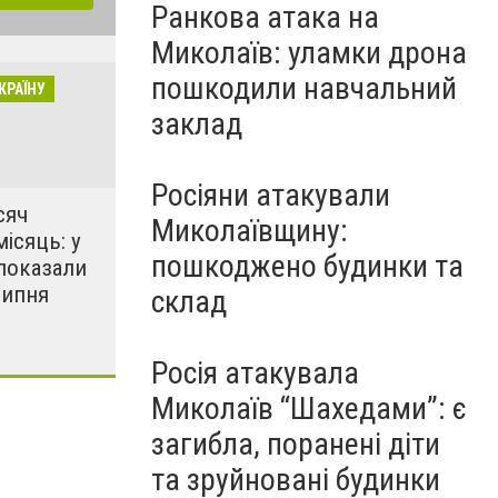
Ранкова атака на
Миколаїв: уламки дрона
пошкодили навчальний
КРАЇНУ
заклад
Росіяни атакували
сяч
Миколаївщину:
місяць: у
пошкоджено будинки та
показали
липня
склад
Росія атакувала
Миколаїв “Шахедами”: є
загибла, поранені діти
та зруйновані будинки