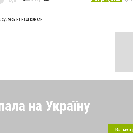
исуйтесь на наші канали
пала на Україну
 напала на Україну під
ерації. Зараз рашисти
Всі мате