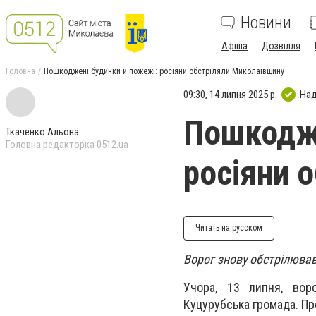
Новини
Афіша
Дозвілля
Головна
Пошкоджені будинки й пожежі: росіяни обстріляли Миколаївщину
09:30, 14 липня 2025 р.
Над
Пошкодже
Ткаченко Альона
Головна редакторка 0512.ua
росіяни 
Читать на русском
Ворог знову обстрілював
Учора, 13 липня, вор
Куцурубська громада. П