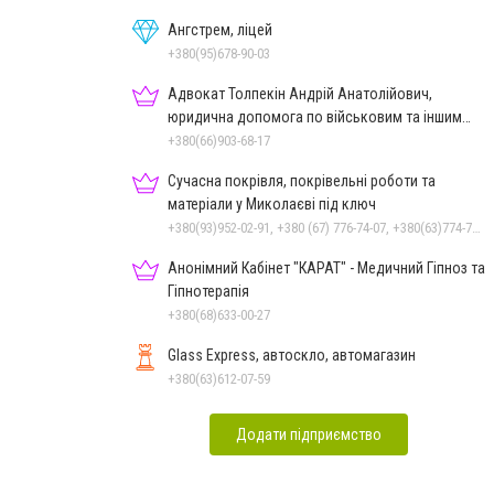
Ангстрем, ліцей
+380(95)678-90-03
Адвокат Толпекін Андрій Анатолійович,
юридична допомога по військовим та іншим
справам
+380(66)903-68-17
Сучасна покрівля, покрівельні роботи та
матеріали у Миколаєві під ключ
+380(93)952-02-91, +380 (67) 776-74-07, +380(63)774-77-47
Анонімний Кабінет "КАРАТ" - Медичний Гіпноз та
Гіпнотерапія
+380(68)633-00-27
Glass Express, автоскло, автомагазин
+380(63)612-07-59
Додати підприємство