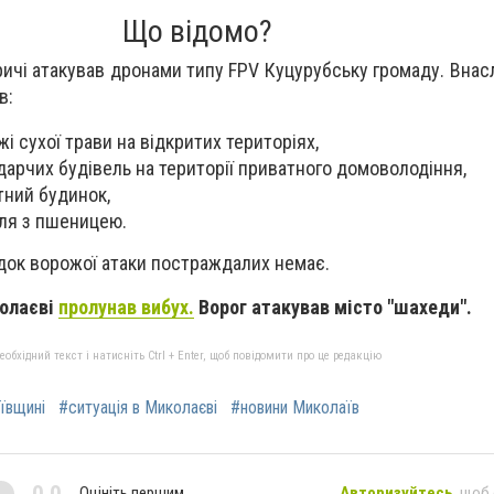
Що відомо?
ричі атакував дронами типу FPV Куцурубську громаду. Внасл
в:
і сухої трави на відкритих територіях,
арчих будівель на території приватного домоволодіння,
ний будинок,
ля з пшеницею.
ідок ворожої атаки постраждалих немає.
колаєві
пролунав вибух.
Ворог атакував місто "шахеди".
бхідний текст і натисніть Ctrl + Enter, щоб повідомити про це редакцію
ївщині
#ситуація в Миколаєві
#новини Миколаїв
0,0
Оцініть першим
Авторизуйтесь
, щоб