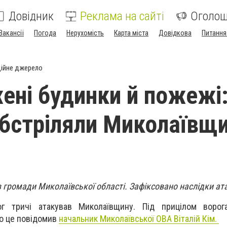
Довідник
Реклама на сайті
Оголо
Вакансії
Погода
Нерухомість
Карта міста
Довідкова
Питання
ійне джерело
ні будинки й пожежі
обстріляли Миколаївщ
 громади Миколаївської області. Зафіксовано наслідки ат
ог тричі атакував Миколаївщину. Під прицілом ворог
ро це повідомив
начальник Миколаївської ОВА Віталій Кім.