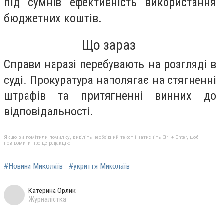
під сумнів ефективність використання
бюджетних коштів.
Що зараз
Справи наразі перебувають на розгляді в
суді. Прокуратура наполягає на стягненні
штрафів та притягненні винних до
відповідальності.
Якщо ви помітили помилку, виділіть необхідний текст і натисніть Ctrl + Enter, щоб
повідомити про це редакцію
#Новини Миколаїв
#укриття Миколаїв
Катерина Орлик
Журналістка