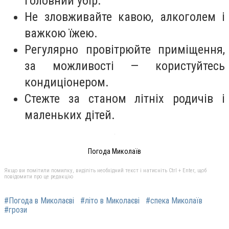
головний убір.
Не зловживайте кавою, алкоголем і
важкою їжею.
Регулярно провітрюйте приміщення,
за можливості — користуйтесь
кондиціонером.
Стежте за станом літніх родичів і
маленьких дітей.
Погода Миколаїв
Якщо ви помітили помилку, виділіть необхідний текст і натисніть Ctrl + Enter, щоб
повідомити про це редакцію
#Погода в Миколаєві
#літо в Миколаєві
#спека Миколаїв
#грози