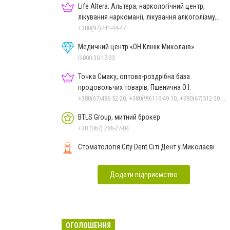
Life Altera. Альтера, наркологічний центр,
лікування наркоманії, лікування алкоголізму,
зняття ломки
+380(97)741-44-47
Медичний центр «ОН Клінік Миколаїв»
0-800-30-17-33
Точка Смаку, оптова-роздрібна база
продовольчих товарів, Пшенична О.І.
+380(67)486-52-20, +380(99)110-49-10, +380(67)512-20-35
BTLS Group, митний брокер
+38 (067) 286-27-84
Стоматологія City Dent Сіті Дент у Миколаєві
Додати підприємство
ОГОЛОШЕННЯ