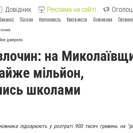
Довідник
Реклама на сайті
Оголо
Вакансії
Погода
Нерухомість
Карта міста
Довідкова
Питання
школами
йне джерело
 злочин: на Миколаївщ
айже мільйон,
шись школами
овника підозрюють у розтраті 900 тисяч гривень на "р