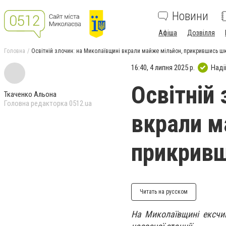
Новини
Афіша
Дозвілля
Головна
Освітній злочин: на Миколаївщині вкрали майже мільйон, прикрившись 
16:40, 4 липня 2025 р.
Наді
Освітній
Ткаченко Альона
Головна редакторка 0512.ua
вкрали м
прикрив
Читать на русском
На Миколаївщині ексчин