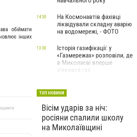
навчального року
На Космонавтів фахівці
14:30
ліквідували складну аварію
ава обіймати
на водомережі, - ФОТО
ановлює інших
Історія газифікації: у
13:30
«Газмережах» розповіли, де
в Миколаєві вперше
з'явився газ
Літній відпочинок у
13:00
Миколаєві 2026: шукаємо
ТОП НОВИНИ
нові враження та
Вісім ударів за ніч:
перезавантаження
 оцінити
росіяни спалили школу
ПАРТНЕРСЬКИЙ СПЕЦПРОЄКТ
на Миколаївщині