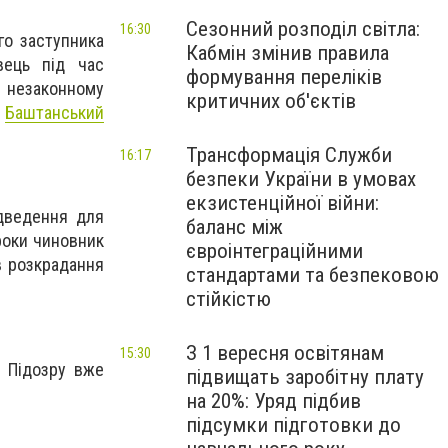
Сезонний розподіл світла:
16:30
го заступника
Кабмін змінив правила
вець під час
формування переліків
в незаконному
критичних об'єктів
є
Баштанський
Трансформація Служби
16:17
безпеки України в умовах
екзистенційної війни:
ідведення для
баланс між
роки чиновник
євроінтеграційними
в розкрадання
стандартами та безпековою
стійкістю
З 1 вересня освітянам
15:30
. Підозру вже
підвищать заробітну плату
на 20%: Уряд підбив
підсумки підготовки до