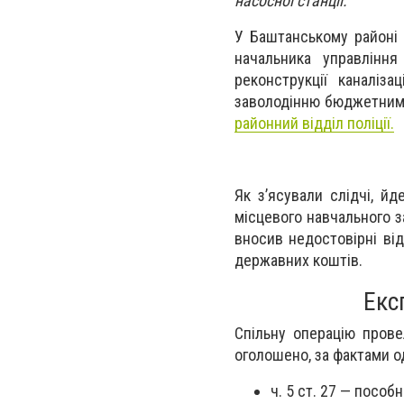
насосної станції.
У Баштанському районі 
начальника управління
реконструкції каналіза
заволодінню бюджетним
районний відділ поліції.
Як з’ясували слідчі, й
місцевого навчального з
вносив недостовірні ві
державних коштів.
Екс
Спільну операцію прове
оголошено, за фактами о
ч. 5 ст. 27 — пособ