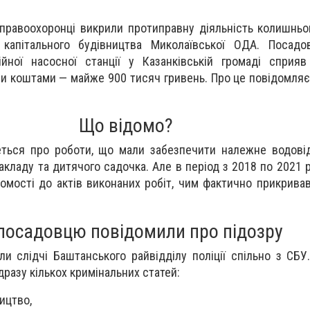
правоохоронці викрили протиправну діяльність колишньо
 капітального будівництва Миколаївської ОДА. Посадо
ційної насосної станції у Казанківській громаді сприя
и коштами — майже 900 тисяч гривень. Про це повідомля
Що відомо?
деться про роботи, що мали забезпечити належне водов
акладу та дитячого садочка. Але в період з 2018 по 2021 
домості до актів виконаних робіт, чим фактично прикрива
посадовцю повідомили про підозру
ли слідчі Баштанського райвідділу поліції спільно з СБУ
дразу кількох кримінальних статей:
ництво,