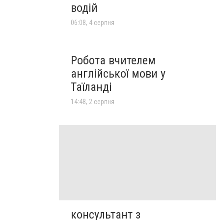
водій
06:08, 4 серпня
Робота вчителем
англійської мови у
Таїланді
14:48, 2 серпня
консультант з