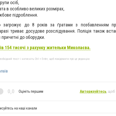
групи осіб,
рата в особливо великих розмірах,
лужбове підроблення.
 загрожує до 8 років за ґратами з позбавленням пр
Наразі триває досудове розслідування. Поліція також вст
ти причетні до оборудки.
вів 154 тисячі з рахунку жительки Миколаєва.
бхідний текст і натисніть Ctrl + Enter, щоб повідомити про це редакцію
олаїв
0,0
Оцініть першим
Авторизуйтесь
, щоб
исуйтесь на наші канали