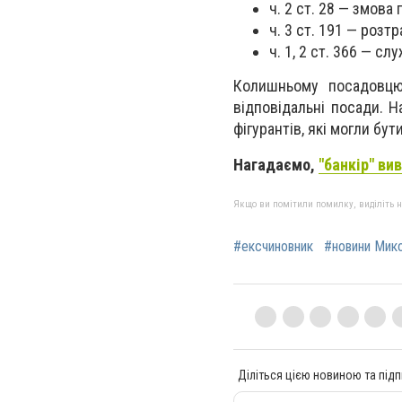
ч. 2 ст. 28 — змова 
ч. 3 ст. 191 — розт
ч. 1, 2 ст. 366 — с
Колишньому посадовцю
відповідальні посади. 
фігурантів, які могли бу
Нагадаємо,
"банкір" ви
Якщо ви помітили помилку, виділіть нео
#ексчиновник
#новини Мик
Діліться цією новиною та підп