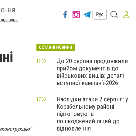
шення
Рус
-відповідь
ОСТАННІ НОВИНИ
ині
До 20 серпня продовжили
18:30
прийом документів до
військових вишів: деталі
вступної кампанії-2026
Наслідки атаки 2 серпня: у
17:30
Корабельному районі
підготовують
пошкоджений ліцей до
відновлення
еконструкцію"