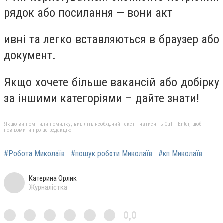
рядок або посилання — вони акт
ивні та легко вставляються в браузер або
документ.
Якщо хочете більше вакансій або добірку
за іншими категоріями – дайте знати!
Якщо ви помітили помилку, виділіть необхідний текст і натисніть Ctrl + Enter, щоб
повідомити про це редакцію
#Робота Миколаїв
#пошук роботи Миколаїв
#кп Миколаїв
Катерина Орлик
Журналістка
0,0