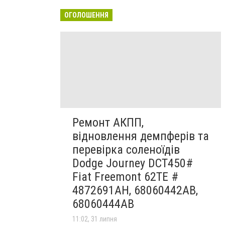
ОГОЛОШЕННЯ
Ремонт АКПП,
відновлення демпферів та
перевірка соленоїдів
Dodge Journey DCT450#
Fiat Freemont 62TE #
4872691AH, 68060442AB,
68060444AB
11:02, 31 липня