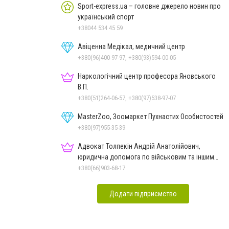
Sport-express.ua – головне джерело новин про
український спорт
+38044 534 45 59
Авіценна Медікал, медичний центр
+380(96)400-97-97, +380(93)594-00-05
Наркологічний центр професора Яновського
В.П.
+380(51)264-06-57, +380(97)538-97-07
MasterZoo, Зоомаркет Пухнастих Особистостей
+380(97)955-35-39
Адвокат Толпекін Андрій Анатолійович,
юридична допомога по військовим та іншим
справам
+380(66)903-68-17
Додати підприємство