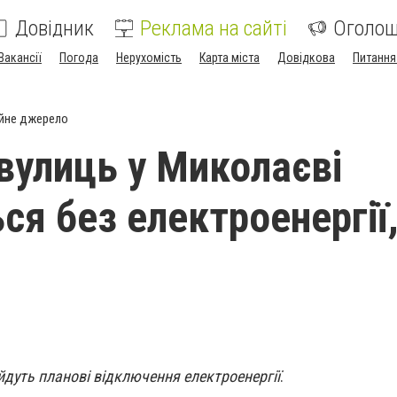
Довідник
Реклама на сайті
Оголо
Вакансії
Погода
Нерухомість
Карта міста
Довідкова
Питання
йне джерело
вулиць у Миколаєві
я без електроенергії,
йдуть планові відключення електроенергії
.