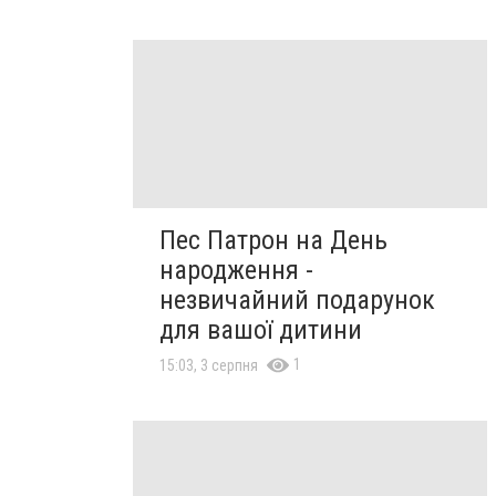
Пес Патрон на День
народження -
незвичайний подарунок
для вашої дитини
1
15:03, 3 серпня