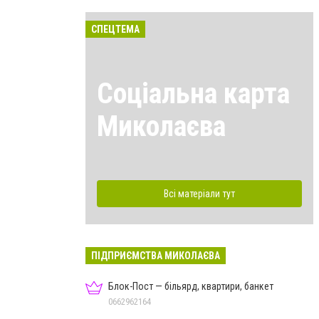
СПЕЦТЕМА
Соціальна карта
Миколаєва
Всі матеріали тут
ПІДПРИЄМСТВА МИКОЛАЄВА
Блок-Пост — більярд, квартири, банкет
0662962164