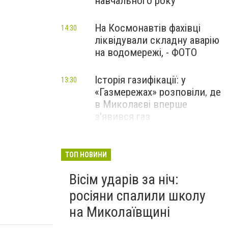
навчального року
На Космонавтів фахівці
14:30
ліквідували складну аварію
на водомережі, - ФОТО
Історія газифікації: у
13:30
«Газмережах» розповіли, де
в Миколаєві вперше
з'явився газ
Літній відпочинок у
13:00
Миколаєві 2026: шукаємо
ТОП НОВИНИ
нові враження та
Вісім ударів за ніч:
перезавантаження
росіяни спалили школу
ПАРТНЕРСЬКИЙ СПЕЦПРОЄКТ
на Миколаївщині