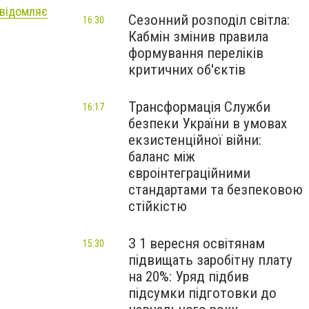
відомляє
Сезонний розподіл світла:
16:30
Кабмін змінив правила
формування переліків
критичних об'єктів
Трансформація Служби
16:17
безпеки України в умовах
екзистенційної війни:
баланс між
євроінтеграційними
стандартами та безпековою
стійкістю
З 1 вересня освітянам
15:30
підвищать заробітну плату
на 20%: Уряд підбив
підсумки підготовки до