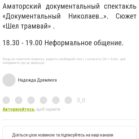
Аматорский документальный спектакль
«Документальный Николаев…». Сюжет
«Шел трамвай» .
18.30 - 19.00
Неформальное общение.
Якщо ви помітили помилку, виділіть необхідний текст і натисніть Ctrl + Enter, щоб
повідомити про це редакцію
Надежда Дремлюга
0,0
Авторизуйтесь
, щоб оцінити
Діліться цією новиною та підписуйтесь на наші канали