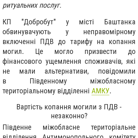
ритуальних послуг.
КП "Добробут" у місті Баштанка
обвинувачують у неправомірному
включенні ПДВ до тарифу на копання
могил. Це могло призвести до
фінансового ущемлення споживачів, які
не мали альтернативи, повідомили
в
Південному міжобласному
територіальному відділенні
АМКУ
.
Вартість копання могили з ПДВ -
незаконно?
Південне міжобласне територіальне
відділення Антимонопольного комітету