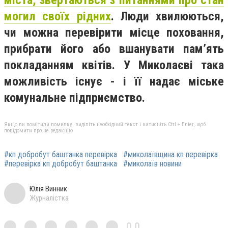
могил своїх рідних
. Люди хвилюються,
чи можна перевірити місце поховання,
прибрати його або вшанувати пам’ять
покладанням квітів. У Миколаєві така
можливість існує - і її надає міське
комунальне підприємство.
Якщо ви помітили помилку, виділіть необхідний текст і натисніть Ctrl + Enter, щоб
повідомити про це редакцію
#кп добробут баштанка перевірка
#миколаївщина кп перевірка
#перевірка кп добробут баштанка
#миколаїв новини
Юлія Винник
Журналістка
0,0