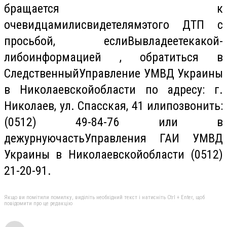
бращается
к
очевидцам
или
свидетелям
этого
ДТП с
просьбой
,
если
Вы
владеете
какой-
либо
информацией
,
обратиться
в
Следственный
Управление
УМВД
Украины
в
Николаевской
области
по адресу: г.
Николаев
,
ул
.
Спасская
, 41
или
позвонить
:
(0512)
49-84-76
или
в
дежурную
часть
Управления
ГАИ УМВД
Украины
в
Николаевской
области
(0512)
21-20-91.
Якщо ви помітили помилку, виділіть необхідний текст і натисніть Ctrl + Enter, щоб
повідомити про це редакцію