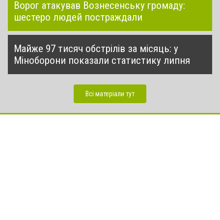
Ворог атакував Вознесенську громаду:
шестеро людей постраждали
Майже 97 тисяч обстрілів за місяць: у
Міноборони показали статистику липня
Всі матеріали тут