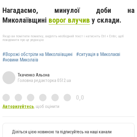
Нагадаємо, минулої доби на
Миколаївщині
ворог влучив
у склади.
Якщо ви помітили помилку, виділіть необхідний текст і натисніть Ctrl + Enter, щоб
повідомити про це редакцію
#Ворожі обстріли на Миколаївщині
#ситуація в Миколаєві
#новини Миколаїв
Ткаченко Альона
Головна редакторка 0512.ua
0,0
Авторизуйтесь
, щоб оцінити
Діліться цією новиною та підписуйтесь на наші канали