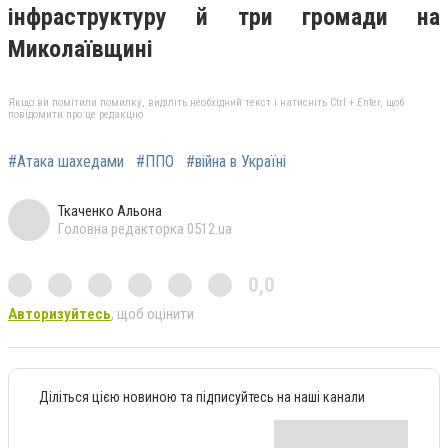
інфраструктуру й три громади на
Миколаївщині
Якщо ви помітили помилку, виділіть необхідний текст і натисніть Ctrl + Enter, щоб
повідомити про це редакцію
#Атака шахедами
#ППО
#війна в Україні
Ткаченко Альона
Головна редакторка 0512.ua
0,0
Авторизуйтесь
, щоб оцінити
Діліться цією новиною та підписуйтесь на наші канали