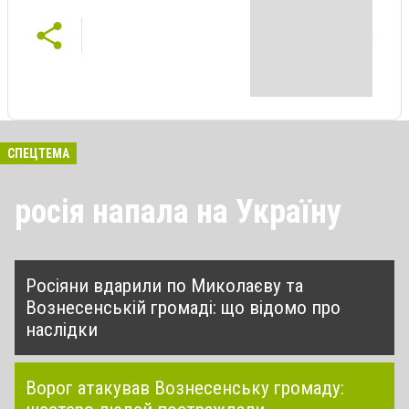
СПЕЦТЕМА
росія напала на Україну
Росіяни вдарили по Миколаєву та
Вознесенській громаді: що відомо про
наслідки
Ворог атакував Вознесенську громаду: