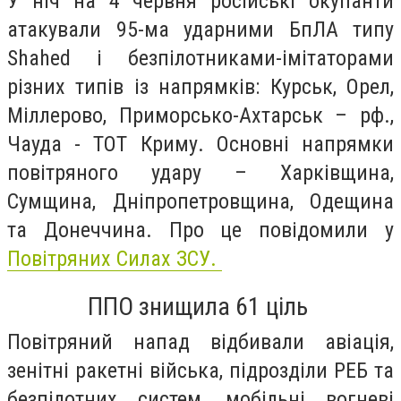
У ніч на 4 червня російські окупанти
атакували 95-ма ударними БпЛА типу
Shahed і безпілотниками-імітаторами
різних типів із напрямків: Курськ, Орел,
Міллерово, Приморсько-Ахтарськ – рф.,
Чауда - ТОТ Криму. Основні напрямки
повітряного удару – Харківщина,
Сумщина, Дніпропетровщина, Одещина
та Донеччина. Про це повідомили у
Повітряних Силах ЗСУ.
ППО знищила 61 ціль
Повітряний напад відбивали авіація,
зенітні ракетні війська, підрозділи РЕБ та
безпілотних систем, мобільні вогневі