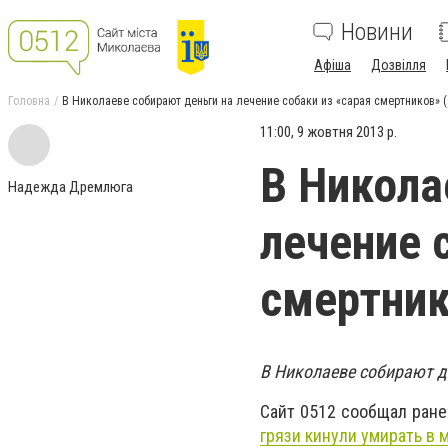
Новини
Афіша
Дозвілля
Головна
В Николаеве собирают деньги на лечение собаки из «сарая смертников» 
11:00, 9 жовтня 2013 р.
В Никола
Надежда Дремлюга
лечение 
смертник
В Николаеве собирают де
Сайт 0512 сообщал ране
грязи кинули умирать в 