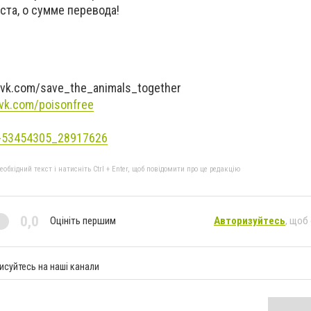
ста, о сумме перевода!
/vk.com/save_the_animals_together
/vk.com/poisonfree
ic-53454305_28917626
бхідний текст і натисніть Ctrl + Enter, щоб повідомити про це редакцію
0,0
Оцініть першим
Авторизуйтесь
, щоб
исуйтесь на наші канали