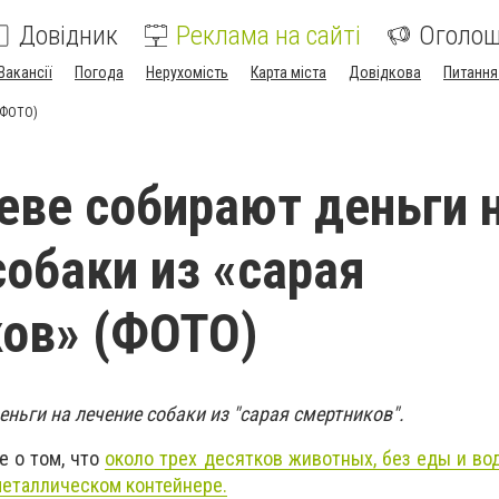
Довідник
Реклама на сайті
Оголо
Вакансії
Погода
Нерухомість
Карта міста
Довідкова
Питання
(ФОТО)
еве собирают деньги 
собаки из «сарая
ов» (ФОТО)
ньги на лечение собаки из "сарая смертников".
е о том, что
около трех десятков животных, без еды и вод
металлическом контейнере.