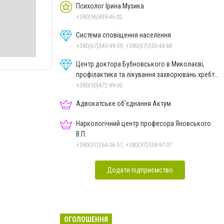
Психолог Ірина Музика
+380(96)839-46-02
Система сповіщення населення
+380(67)340-49-59, +380(67)350-44-68
Центр доктора Бубновського в Миколаєві,
профілактика та лікування захворювань хребта
і суглобів
+380(50)472-99-00
Адвокатське об'єднання Актум
Наркологічний центр професора Яновського
В.П.
+380(51)264-06-57, +380(97)538-97-07
Додати підприємство
ОГОЛОШЕННЯ