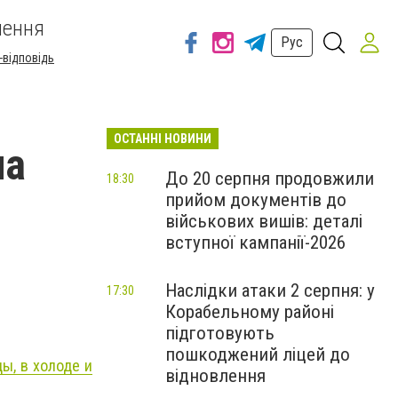
шення
Рус
-відповідь
ОСТАННІ НОВИНИ
на
До 20 серпня продовжили
18:30
прийом документів до
військових вишів: деталі
вступної кампанії-2026
Наслідки атаки 2 серпня: у
17:30
Корабельному районі
підготовують
пошкоджений ліцей до
ы, в холоде и
відновлення