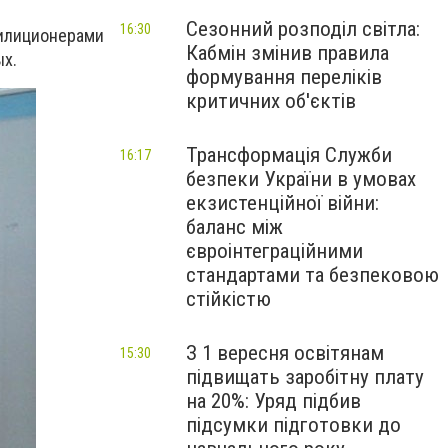
Сезонний розподіл світла:
16:30
лиционерами
Кабмін змінив правила
ых.
формування переліків
критичних об'єктів
Трансформація Служби
16:17
безпеки України в умовах
екзистенційної війни:
баланс між
євроінтеграційними
стандартами та безпековою
стійкістю
З 1 вересня освітянам
15:30
підвищать заробітну плату
на 20%: Уряд підбив
підсумки підготовки до