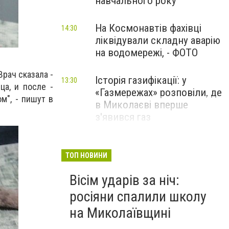
навчального року
На Космонавтів фахівці
14:30
ліквідували складну аварію
на водомережі, - ФОТО
Врач сказала -
Історія газифікації: у
13:30
ца, и после -
«Газмережах» розповіли, де
м", - пишут в
в Миколаєві вперше
з'явився газ
Літній відпочинок у
13:00
Миколаєві 2026: шукаємо
ТОП НОВИНИ
нові враження та
Вісім ударів за ніч:
перезавантаження
росіяни спалили школу
ПАРТНЕРСЬКИЙ СПЕЦПРОЄКТ
на Миколаївщині