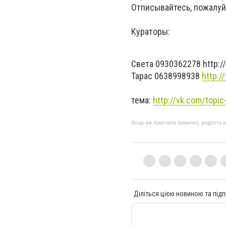
Отписывайтесь, пожалуй
Кураторы:
Света 0930362278 http:/
Тарас 0638998938
http:/
тема:
http://vk.com/top
Якщо ви помітили помилку, виділіть нео
Діліться цією новиною та підп