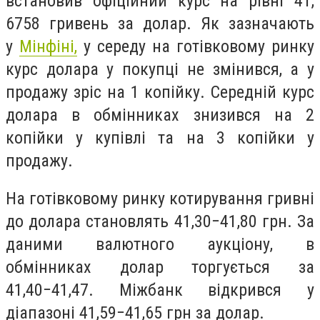
встановив офіційний курс на рівні
41,
6758
гривень за долар. Як зазначають
у
Мінфіні,
у середу на готівковому ринку
курс долара у покупці не змінився, а у
продажу зріс на 1 копійку. Середній курс
долара в обмінниках знизився на 2
копійки у купівлі та на 3 копійки у
продажу.
На
готівковому ринку
котирування гривні
до долара становлять 41,30−41,80 грн. За
даними валютного аукціону,
в
обмінниках
долар торгується за
41,40−41,47.
Міжбанк
відкрився у
діапазоні 41,59−41,65 грн за долар.