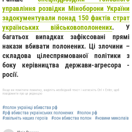
управління розвідки Міноборони України
задокументували понад 150 фактів страт
українських військовополонених
. У
багатьох випадках зафіксовані прямі
накази вбивати полонених. Ці злочини –
складова цілеспрямованої політики з
боку керівництва держави-агресора -
росії.
Якщо ви помітили помилку, виділіть необхідний текст і натисніть Ctrl + Enter, щоб
повідомити про це редакцію
#полон українці вбивства рф
#рф вбивства українських полонених
#полон рф
#звільніть наших героїв
#оон вбивства полон
#новини миколаїв