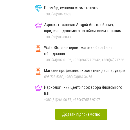
Пломбір, сучасна стоматологія
+380(98)984-73-68
Адвокат Толпекін Андрій Анатолійович,
юридична допомога по військовим та іншим
справам
+380(66)903-68-17
WaterStore - інтернет магазин басейнів і
обладнання
+380(44)502-01-02, +380(66)777-78-42, +380(67)777-82-19, +380(67)890-80-80, +380(73)890-80-80, +380(44)502-01-03
Магазин професійної косметики для перукарів
095 733 6380, +380(93)864-34-58
Наркологічний центр професора Яновського
В.П.
+380(51)264-06-57, +380(97)538-97-07
Додати підприємство