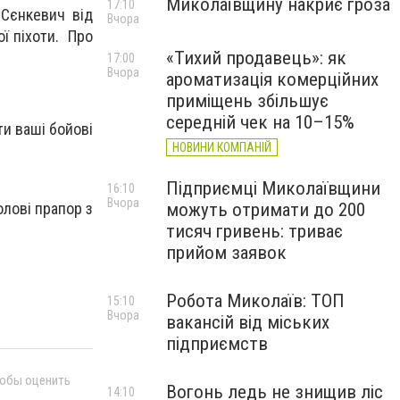
Миколаївщину накриє гроза
17:10
Сєнкевич від
Вчора
ої піхоти. Про
«Тихий продавець»: як
17:00
Вчора
ароматизація комерційних
приміщень збільшує
середній чек на 10–15%
ти ваші бойові
НОВИНИ КОМПАНІЙ
Підприємці Миколаївщини
16:10
Вчора
олові прапор з
можуть отримати до 200
тисяч гривень: триває
прийом заявок
Робота Миколаїв: ТОП
15:10
Вчора
вакансій від міських
підприємств
тобы оценить
Вогонь ледь не знищив ліс
14:10