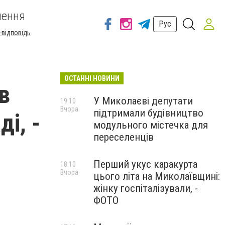
шення
Рус
-відповідь
ОСТАННІ НОВИНИ
в
У Миколаєві депутати
19:10
Вчора
підтримали будівництво
і, -
модульного містечка для
переселенців
Перший укус каракурта
18:10
Вчора
цього літа на Миколаївщині:
жінку госпіталізували, -
ФОТО