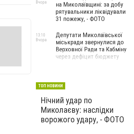
Вчора
на Миколаївщині: за добу
рятувальники ліквідували
31 пожежу, - ФОТО
Депутати Миколаївської
13:10
Вчора
міськради звернулися до
Верховної Ради та Кабміну
через дефіцит бюджету
ТОП НОВИНИ
Нічний удар по
Миколаєву: наслідки
ворожого удару, - ФОТО