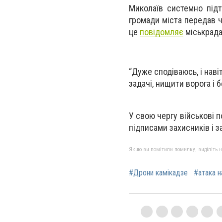
Миколаїв системно під
громади міста передав ч
це
повідомляє
міськрада
“Дуже сподіваюсь, і нав
задачі, нищити ворога і 
У свою чергу військові 
підписами захисників і з
Якщо ви помітили помилку, виділіть нео
#Дрони камікадзе
#атака н