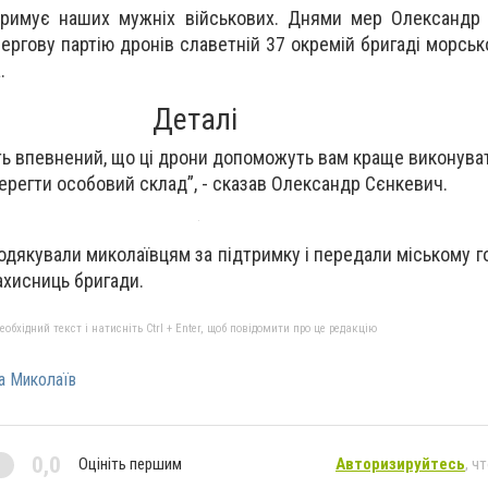
тримує наших мужніх військових. Днями мер Олександр 
ергову партію дронів славетній 37 окремій бригаді морськ
.
Деталі
іть впевнений, що ці дрони допоможуть вам краще виконува
берегти особовий склад”, - сказав Олександр Сєнкевич.
подякували миколаївцям за підтримку і передали міському г
ахисниць бригади.
бхідний текст і натисніть Ctrl + Enter, щоб повідомити про це редакцію
а Миколаїв
0,0
Оцініть першим
Авторизируйтесь
, ч