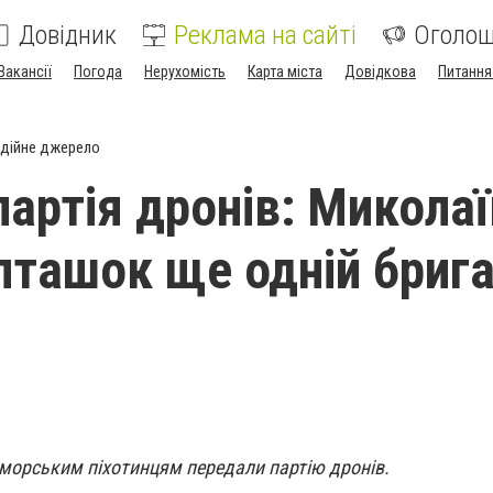
Довідник
Реклама на сайті
Оголо
Вакансії
Погода
Нерухомість
Карта міста
Довідкова
Питання
дійне джерело
партія дронів: Миколаї
пташок ще одній бригад
морським піхотинцям передали партію дронів.