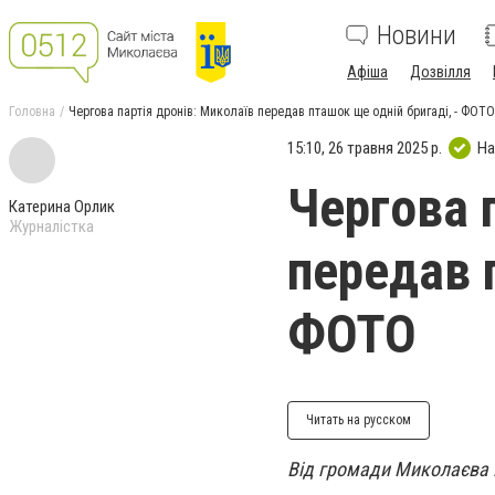
Новини
Афіша
Дозвілля
Головна
Чергова партія дронів: Миколаїв передав пташок ще одній бригаді, - ФОТО
15:10, 26 травня 2025 р.
На
Чергова 
Катерина Орлик
Журналістка
передав 
ФОТО
Читать на русском
Від громади Миколаєва 