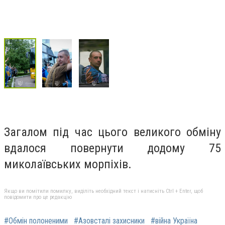
Загалом під час цього великого обміну
вдалося повернути додому 75
миколаївських морпіхів.
Якщо ви помітили помилку, виділіть необхідний текст і натисніть Ctrl + Enter, щоб
повідомити про це редакцію
#Обмін полоненими
#Азовсталі захисники
#війна Україна