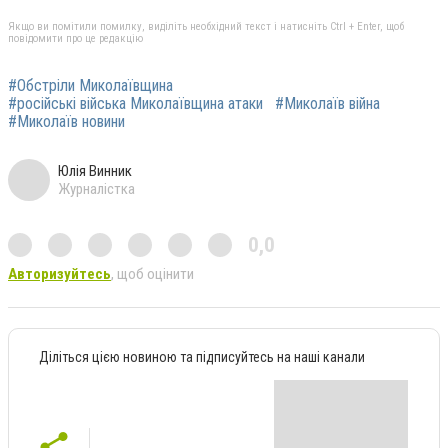
Якщо ви помітили помилку, виділіть необхідний текст і натисніть Ctrl + Enter, щоб
повідомити про це редакцію
#Обстріли Миколаївщина
#російські війська Миколаївщина атаки
#Миколаїв війна
#Миколаїв новини
Юлія Винник
Журналістка
0,0
Авторизуйтесь
, щоб оцінити
Діліться цією новиною та підписуйтесь на наші канали