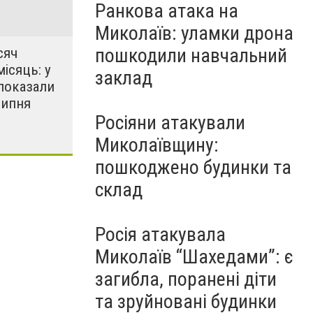
Ранкова атака на
Миколаїв: уламки дрона
пошкодили навчальний
сяч
місяць: у
заклад
показали
липня
Росіяни атакували
Миколаївщину:
пошкоджено будинки та
склад
Росія атакувала
Миколаїв “Шахедами”: є
загибла, поранені діти
та зруйновані будинки