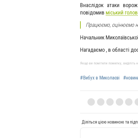
Внаслідок атаки воро
повідомив
міський голо
Працюємо, оцінюємо на
Начальник Миколаївської
Нагадаємо , в області до
Якщо ви помітили помилку, виділіть нео
#Вибух в Миколаєві
#новин
Діліться цією новиною та підп