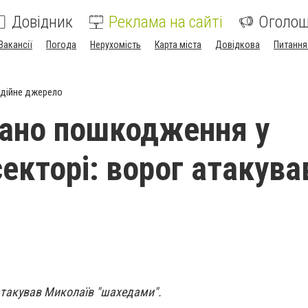
Довідник
Реклама на сайті
Оголо
Вакансії
Погода
Нерухомість
Карта міста
Довідкова
Питання
дійне джерело
ано пошкодження у
екторі: ворог атакува
в
 атакував Миколаїв "шахедами".