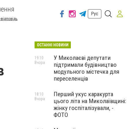
шення
Рус
-відповідь
ОСТАННІ НОВИНИ
У Миколаєві депутати
19:10
Вчора
підтримали будівництво
в
модульного містечка для
переселенців
Перший укус каракурта
18:10
Вчора
цього літа на Миколаївщині:
жінку госпіталізували, -
ФОТО