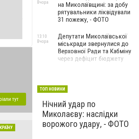
Вчора
на Миколаївщині: за добу
рятувальники ліквідували
31 пожежу, - ФОТО
Депутати Миколаївської
13:10
Вчора
міськради звернулися до
Верховної Ради та Кабміну
через дефіцит бюджету
ТОП НОВИНИ
ріали тут
Нічний удар по
Миколаєву: наслідки
ворожого удару, - ФОТО
КРАЇНУ