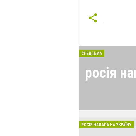
СПЕЦТЕМА
росія на
24 лютого росія
виглядом спецоп
обстрілюють бу
лікарні. Не гре
розкрадати буд
РОСІЯ НАПАЛА НА УКРАЇНУ
за нашу свободу