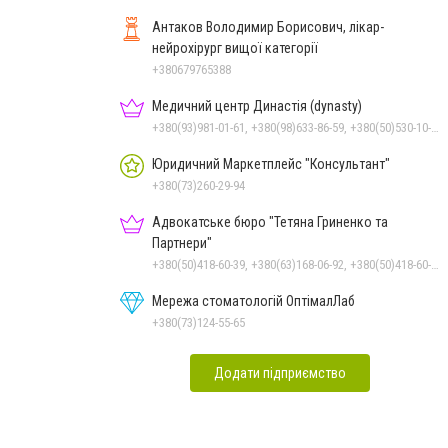
Антаков Володимир Борисович, лікар-
нейрохірург вищої категорії
+380679765388
Медичний центр Династія (dynasty)
+380(93)981-01-61, +380(98)633-86-59, +380(50)530-10-31
Юридичний Маркетплейс "Консультант"
+380(73)260-29-94
Адвокатське бюро "Тетяна Гриненко та
Партнери"
+380(50)418-60-39, +380(63)168-06-92, +380(50)418-60-39
Мережа стоматологій ОптімалЛаб
+380(73)124-55-65
Додати підприємство