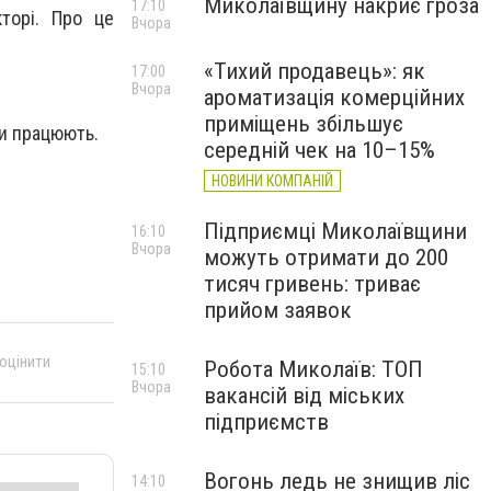
Миколаївщину накриє гроза
17:10
торі. Про це
Вчора
«Тихий продавець»: як
17:00
Вчора
ароматизація комерційних
приміщень збільшує
би працюють.
середній чек на 10–15%
НОВИНИ КОМПАНІЙ
Підприємці Миколаївщини
16:10
Вчора
можуть отримати до 200
тисяч гривень: триває
прийом заявок
 оцінити
Робота Миколаїв: ТОП
15:10
Вчора
вакансій від міських
підприємств
Вогонь ледь не знищив ліс
14:10