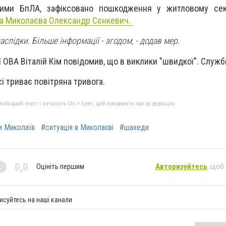
жими БпЛА, зафіксовано пошкодження у житловому сек
ва Миколаєва Олександр Сєнкевич.
слідки. Більше інформації - згодом
, - додав мер.
 ОВА Віталій Кім повідомив, що в виклики "швидкої". Служ
сі триває повітряна тривога.
бхідний текст і натисніть Ctrl + Enter, щоб повідомити про це редакцію
и Миколаїв
#ситуація в Миколаєві
#шахеди
0,0
Оцініть першим
Авторизуйтесь
, щоб
исуйтесь на наші канали