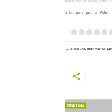
Якщо ви помітили помилку, виділіть нео
#Повітряна тривога
#Микол
Діліться цією новиною та підп
СПЕЦТЕМА