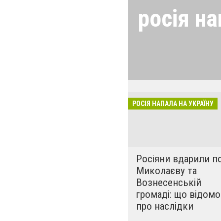
росія на
24 лютого росія
виглядом спецоп
обстрілюють бу
лікарні. Не гре
розкрадати буд
РОСІЯ НАПАЛА НА УКРАЇНУ
за нашу свободу
Росіяни вдарили п
Миколаєву та
Вознесенській
громаді: що відомо
про наслідки