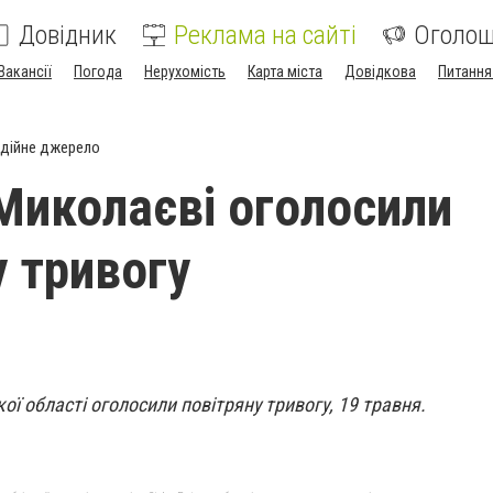
Довідник
Реклама на сайті
Оголо
Вакансії
Погода
Нерухомість
Карта міста
Довідкова
Питання
дійне джерело
 Миколаєві оголосили
у тривогу
ої області оголосили повітряну тривогу, 19 травня.