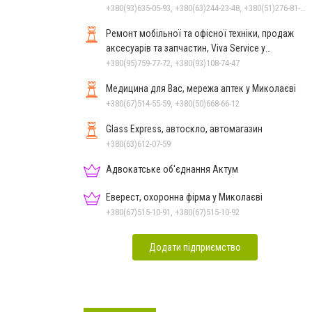
+380(93)635-05-93, +380(63)244-23-48, +380(51)276-81-65, +380(93)361-03-37, +380(95)172-60-42, +380(51)277-66-77, +380(68)916-39-76
Ремонт мобільної та офісної техніки, продаж
аксесуарів та запчастин, Viva Service у
Миколаєві
+380(95)759-77-72, +380(93)108-74-47
Медицина для Вас, мережа аптек у Миколаєві
+380(67)514-55-59, +380(50)668-66-12
Glass Express, автоскло, автомагазин
+380(63)612-07-59
Адвокатське об'єднання Актум
Еверест, охоронна фірма у Миколаєві
+380(67)515-10-91, +380(67)515-10-92
Додати підприємство