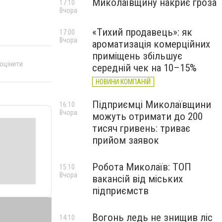
Миколаївщину накриє гроза
17:10
Вчора
«Тихий продавець»: як
17:00
Вчора
ароматизація комерційних
приміщень збільшує
 оцінити
середній чек на 10–15%
НОВИНИ КОМПАНІЙ
Підприємці Миколаївщини
16:10
Вчора
можуть отримати до 200
тисяч гривень: триває
прийом заявок
Робота Миколаїв: ТОП
15:10
Вчора
вакансій від міських
підприємств
Вогонь ледь не знищив ліс
14:10