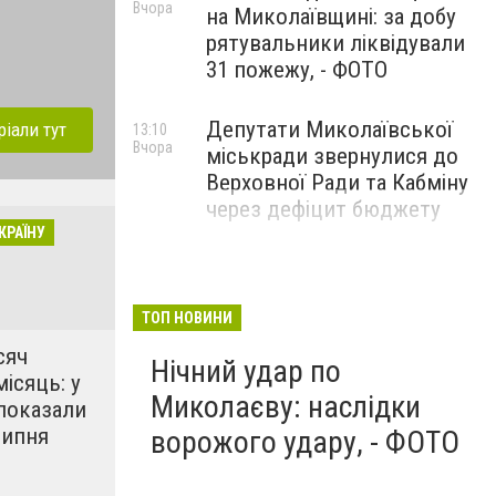
Вчора
на Миколаївщині: за добу
рятувальники ліквідували
31 пожежу, - ФОТО
Депутати Миколаївської
ріали тут
13:10
Вчора
міськради звернулися до
Верховної Ради та Кабміну
через дефіцит бюджету
КРАЇНУ
ТОП НОВИНИ
сяч
Нічний удар по
місяць: у
Миколаєву: наслідки
показали
липня
ворожого удару, - ФОТО