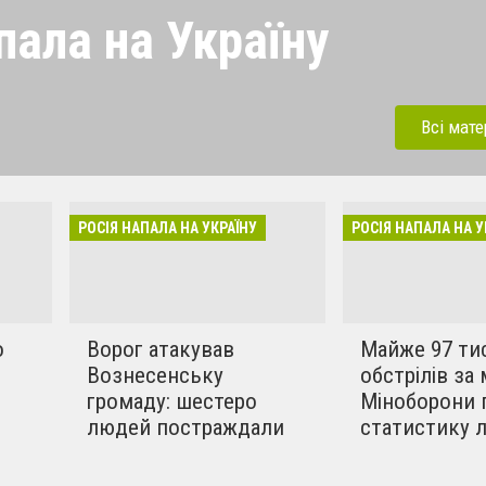
пала на Україну
 напала на Україну під
ерації. Зараз рашисти
Всі мате
динки, дитсадки,школи,
бують вбивати мирних та
инки в селах. Ми боремось
РОСІЯ НАПАЛА НА УКРАЇНУ
РОСІЯ НАПАЛА НА У
!!
о
Ворог атакував
Майже 97 ти
Вознесенську
обстрілів за 
громаду: шестеро
Міноборони 
людей постраждали
статистику 