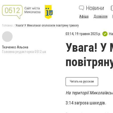
Новини
Афіша
Дозвілля
Головна
Увага! У Миколаєві оголосили повітряну тривогу
03:14, 19 травня 2025 р.
На
Увага! У
Ткаченко Альона
Головна редакторка 0512.ua
повітрян
Читать на русском
На території Миколаївськ
3:14 загроза шахедів.