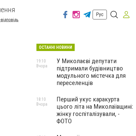
шення
Рус
-відповідь
ОСТАННІ НОВИНИ
У Миколаєві депутати
19:10
Вчора
підтримали будівництво
модульного містечка для
переселенців
Перший укус каракурта
18:10
Вчора
цього літа на Миколаївщині:
жінку госпіталізували, -
ФОТО