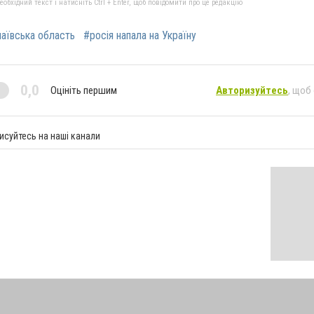
бхідний текст і натисніть Ctrl + Enter, щоб повідомити про це редакцію
аївська область
#росія напала на Україну
0,0
Оцініть першим
Авторизуйтесь
, щоб
исуйтесь на наші канали