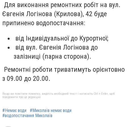
Для виконання ремонтних робіт на вул.
Євгенія Логінова (Крилова), 42 буде
припинено водопостачання:
від Індивідуальної до Курортної;
від вул. Євгенія Логінова до
залізниці (парна сторона).
Ремонтні роботи триватимуть орієнтовно
з 09.00 до 20.00.
Якщо ви помітили помилку, виділіть необхідний текст і натисніть Ctrl + Enter, щоб
повідомити про це редакцію
#Немає води
#Миколаїв немає води
#водопостачання Миколаїв