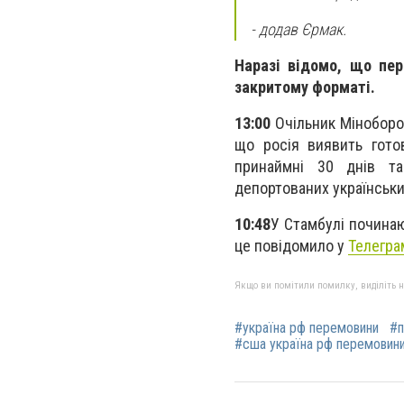
- додав Єрмак.
Наразі відомо, що пер
закритому форматі.
13:00
О
чільник Мінобор
що росія виявить гото
принаймні 30 днів та
депортованих українськи
10:48
У Стамбулі починаю
це повідомило у
Телегра
Якщо ви помітили помилку, виділіть нео
#україна рф перемовини
#п
#сша україна рф перемовин