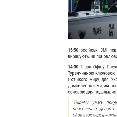
15:50
російські ЗМІ пов
вирішують, чи поновлюв
14:30
Глава Офісу Пре
Туреччинною ключовою т
і стійкого миру для Ук
домовленостями, які рос
основою для подальших 
"Окрему увагу прид
поверненню депортов
обов’язок перед кожни