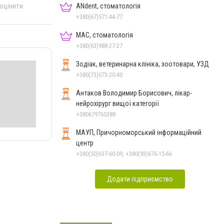
 оцінити
ANdent, стоматологія
+380(67)571-44-77
МАС, стоматологія
+380(63)988-27-27
Зодіак, ветеринарна клініка, зоотовари, УЗД
+380(73)073-20-40
Антаков Володимир Борисович, лікар-
нейрохірург вищої категорії
+380679765388
МАУП, Причорноморський інформаційний
центр
+380(50)637-60-09, +380(93)676-15-66
Додати підприємство