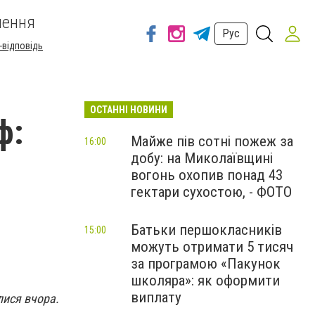
шення
Рус
-відповідь
ОСТАННІ НОВИНИ
ф:
Майже пів сотні пожеж за
16:00
добу: на Миколаївщині
вогонь охопив понад 43
гектари сухостою, - ФОТО
Батьки першокласників
15:00
можуть отримати 5 тисяч
за програмою «Пакунок
школяра»: як оформити
виплату
улися вчора.