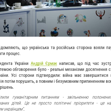
ідомляють, що українська та російська сторона взяли пау
ати процес.
зидента України
Андрій Єрмак
написав, що під час зустр
емою обговорення було - реальні механізми досягнення 
раїни. Усі сторони підтвердили: війна має завершитися
ія потім порушить, а повним і безумовним припиненням вог
рішень.
ілили гуманітарним питанням - звільненню полонених
аних дітей. Це не просто політичні пріоритети - це н
м українцем",