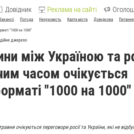
Довідник
Реклама на сайті
Оголо
Вакансії
Погода
Нерухомість
Карта міста
Довідкова
Питання
рматі "1000 на 1000"
дійне джерело
ни між Україною та р
им часом очікується
форматі "1000 на 1000"
 травня очікуються переговори росії та України, які не відб