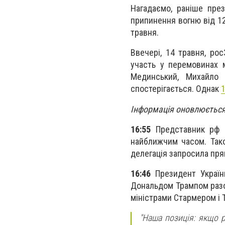
Нагадаємо, раніше пре
припинення вогню від 12
травня.
Ввечері, 14 травня, р
участь у перемовинах м
Мединський, Михайло 
спостерігається. Однак
1
Інформація оновлюєтьс
16:55
Представник рф 
найближчим часом. Тако
делегація запросила пря
16:46
Президент Украї
Дональдом Трампом разо
міністрами Стармером і Т
"Наша позиція: якщо 