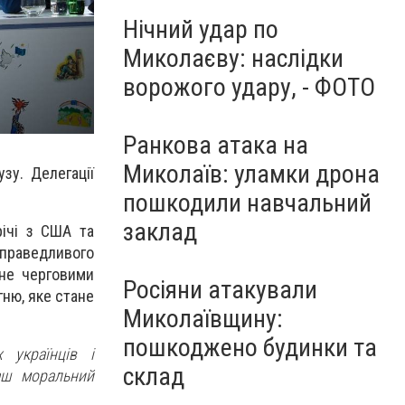
Нічний удар по
Миколаєву: наслідки
ворожого удару, - ФОТО
Ранкова атака на
Миколаїв: уламки дрона
зу. Делегації
пошкодили навчальний
заклад
ічі з США та
справедливого
 не черговими
Росіяни атакували
ню, яке стане
Миколаївщину:
пошкоджено будинки та
 українців і
склад
аш моральний