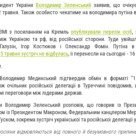
зидент України
Володимир Зеленський
заявив, що очікує
 травня. Також особисто чекатиме на володимира путіна в
осЗМІ з посиланням на Кремль
опублікували перелік осіб
,
іж Україною та рф, від російської сторони. Туди увій
Галузін, Ігор Костюков і Олександр Фомін. Путіна 
5 травня зустріч не відбулась
, її перенесли на сьогодні - 16
я.
Володимир Мединський підтвердив обмін в форматі "1
ж очільник російської делегації в Туреччині повідомив, 
мі переговори між лідерами держав.
ни Володимир Зеленський розповів, що говорив із Пре
м із Президентом Макроном, Федеральним канцлером Мер
уском, зокрема зустріч української та російської делегації 
росіяни відмовляються від повного й безумовного припин