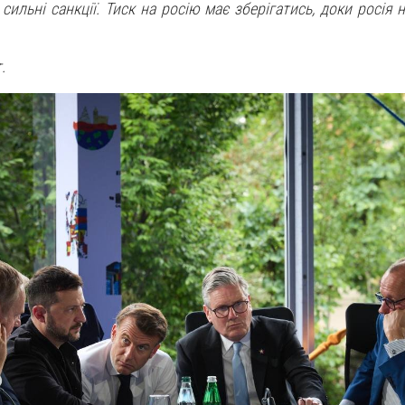
сильні санкції. Тиск на росію має зберігатись, доки росія 
.