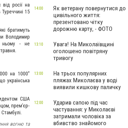
 від росії на
Як ветерану повернутися до
14:00
 Туреччині 15
цивільного життя:
презентовано чітку
дорожню карту, - ФОТО
 які братимуть
шли Володимир
в ньому - не
Увага! На Миколаївщині
13:10
 травня.
оголошено повітряну
тривогу
На трьох популярних
000 на 1000"
13:00
пляжах Миколаєва у воді
що українська
виявили кишкову паличку
зидентом США
Ударив сапою під час
12:00
цом, прем’єр-
частування: у Миколаєві
у Стамбулі.
затримали чоловіка за
вбивство знайомого
ення вогню та