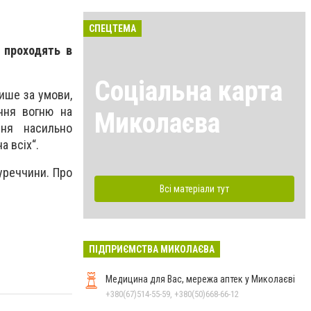
СПЕЦТЕМА
 проходять в
Соціальна карта
ише за умови,
ння вогню на
Миколаєва
ння насильно
а всіх“.
Туреччини.
Про
Всі матеріали тут
ПІДПРИЄМСТВА МИКОЛАЄВА
Медицина для Вас, мережа аптек у Миколаєві
+380(67)514-55-59, +380(50)668-66-12