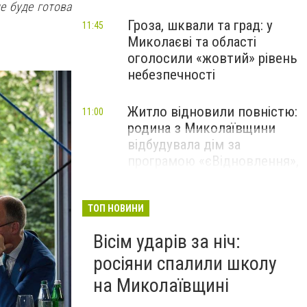
не буде готова
Гроза, шквали та град: у
11:45
Миколаєві та області
оголосили «жовтий» рівень
небезпечності
Житло відновили повністю:
11:00
родина з Миколаївщини
відбудувала дім за
програмою «єВідновлення»,
- ФОТО
ТОП НОВИНИ
Вісім ударів за ніч:
росіяни спалили школу
на Миколаївщині