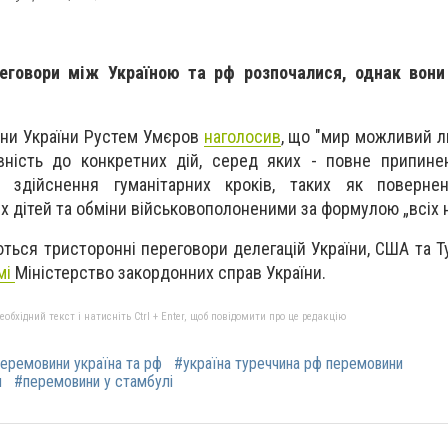
еговори між Україною та рф розпочалися, однак вони
они України Рустем Умєров
наголосив
, що "мир можливий л
вність до конкретних дій, серед яких - повне припине
 здійснення гуманітарних кроків, таких як поверне
х дітей та обміни військовополоненими за формулою „всіх н
ться тристоронні переговори делегацій України, США та 
мі
Міністерство закордонних справ України.
бхідний текст і натисніть Ctrl + Enter, щоб повідомити про це редакцію
еремовини україна та рф
#україна туреччина рф перемовини
и
#перемовини у стамбулі