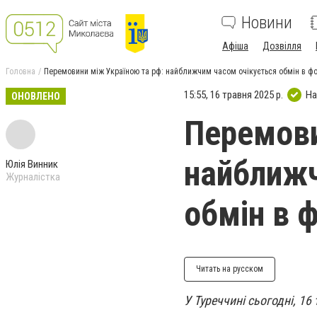
Новини
Афіша
Дозвілля
Головна
Перемовини між Україною та рф: найближчим часом очікується обмін в фо
15:55, 16 травня 2025 р.
На
ОНОВЛЕНО
Перемови
найближч
Юлія Винник
Журналістка
обмін в 
Читать на русском
У Туреччині сьогодні, 16