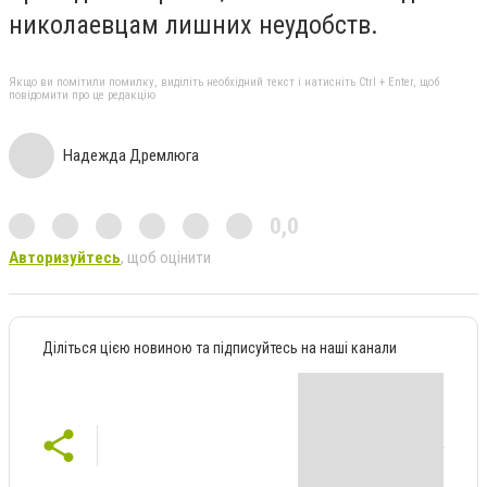
николаевцам лишних неудобств.
Якщо ви помітили помилку, виділіть необхідний текст і натисніть Ctrl + Enter, щоб
повідомити про це редакцію
Надежда Дремлюга
0,0
Авторизуйтесь
, щоб оцінити
Діліться цією новиною та підписуйтесь на наші канали