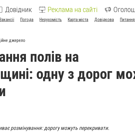
Довідник
Реклама на сайті
Оголо
Вакансії
Погода
Нерухомість
Карта міста
Довідкова
Питання
ійне джерело
ання полів на
щині: одну з дорог м
и
риває розмінування: дорогу можуть перекривати.