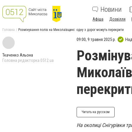
Новини
Афіша
Дозвілля
Головна
Розмінування полів на Миколаївщині: одну з дорог можуть перекрити
09:00, 9 травня 2025 р.
Над
Розмінув
Ткаченко Альона
Головна редакторка 0512.ua
Миколаїв
перекрит
Читать на русском
На околиці Снігурівки т