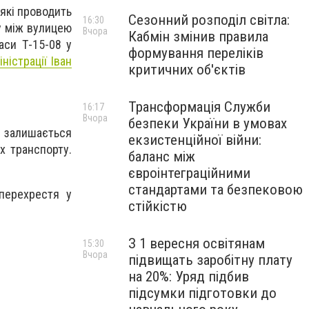
 які проводить
Сезонний розподіл світла:
16:30
у між вулицею
Вчора
Кабмін змінив правила
аси Т-15-08 у
формування переліків
ністрації Іван
критичних об'єктів
Трансформація Служби
16:17
Вчора
безпеки України в умовах
 залишається
екзистенційної війни:
х транспорту.
баланс між
євроінтеграційними
стандартами та безпековою
 перехрестя у
стійкістю
З 1 вересня освітянам
15:30
Вчора
підвищать заробітну плату
на 20%: Уряд підбив
підсумки підготовки до