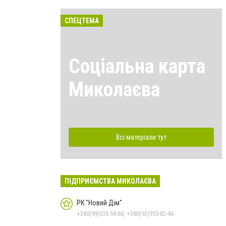
СПЕЦТЕМА
Соціальна карта
Миколаєва
Всі матеріали тут
ПІДПРИЄМСТВА МИКОЛАЄВА
РК "Новий Дім"
+380(99)333-58-60, +380(93)955-82-46