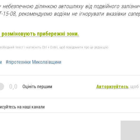
ду небезпечною ділянкою автошляху від
подвійного залізни
-15-08, рекомендуємо водіям не ігнорувати вказівки сапер
 розміновують прибережні зони.
бхідний текст і натисніть Ctrl + Enter, щоб повідомити про це редакцію
и
#піротехніки Миколаївщини
0,0
Оцініть першим
Авторизуйтесь
, щоб
исуйтесь на наші канали