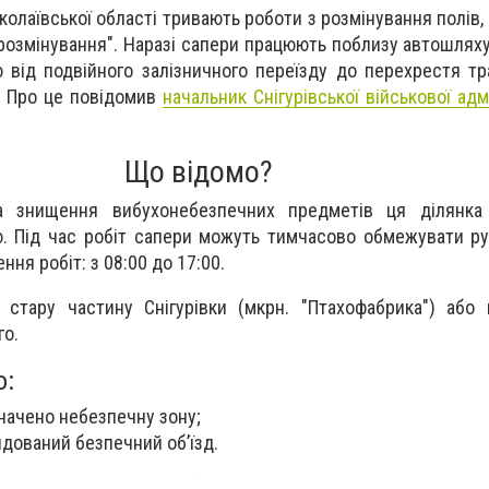
колаївської області тривають роботи з розмінування полів,
 розмінування". Наразі сапери працюють поблизу автошлях
 від подвійного залізничного переїзду до перехрестя тр
. Про це повідомив
начальник Снігурівської військової адмі
Що відомо?
та знищення вибухонебезпечних предметів ця ділянка
. Під час робіт сапери можуть тимчасово обмежувати ру
ня робіт: з 08:00 до 17:00.
 стару частину Снігурівки (мкрн. "Птахофабрика") або
го.
о:
ачено небезпечну зону;
дований безпечний об’їзд.