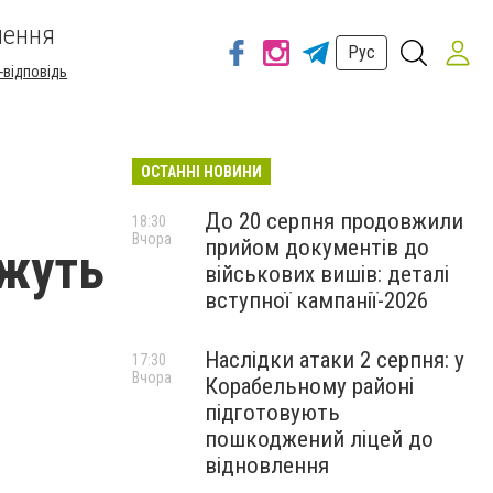
шення
Рус
-відповідь
ОСТАННІ НОВИНИ
До 20 серпня продовжили
18:30
Вчора
прийом документів до
ожуть
військових вишів: деталі
вступної кампанії-2026
Наслідки атаки 2 серпня: у
17:30
Вчора
Корабельному районі
підготовують
пошкоджений ліцей до
відновлення