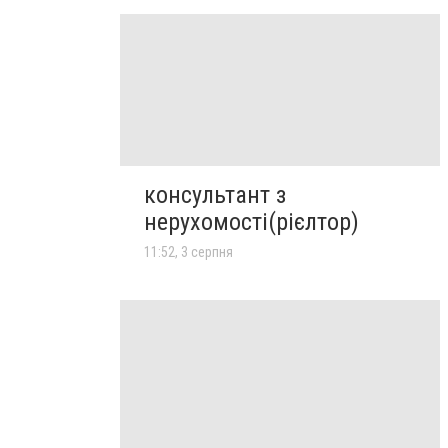
консультант з
нерухомості(рієлтор)
11:52, 3 серпня