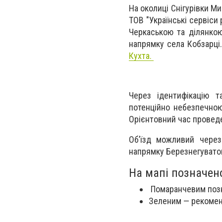
На околиці Снігурівки Ми
ТОВ "Українські сервіси
Черкаською та ділянкою
напрямку села Кобзарці
Кухта.
Через ідентифікацію 
потенційно небезпечною
Орієнтовний час проведен
Об’їзд можливий через
напрямку Березнегувато
На мапі позначен
Помаранчевим позн
Зеленим — рекомен