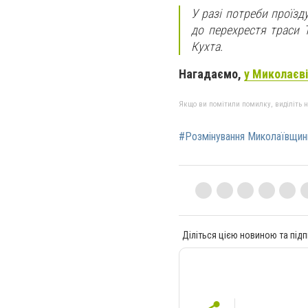
У разі потреби проїз
до перехрестя траси Т
Кухта.
Нагадаємо,
у Миколаєві
Якщо ви помітили помилку, виділіть нео
#Розмінування Миколаївщин
Діліться цією новиною та підп