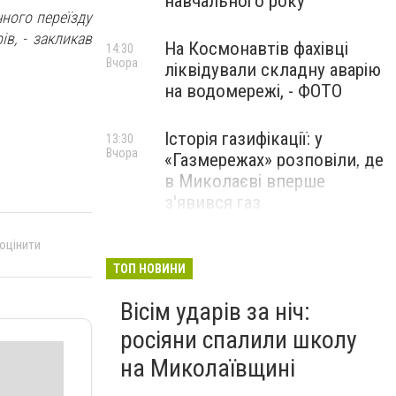
навчального року
чного переїзду
ів,
- закликав
На Космонавтів фахівці
14:30
Вчора
ліквідували складну аварію
на водомережі, - ФОТО
Історія газифікації: у
13:30
Вчора
«Газмережах» розповіли, де
в Миколаєві вперше
з'явився газ
 оцінити
Літній відпочинок у
13:00
Вчора
Миколаєві 2026: шукаємо
ТОП НОВИНИ
нові враження та
Вісім ударів за ніч:
перезавантаження
росіяни спалили школу
ПАРТНЕРСЬКИЙ СПЕЦПРОЄКТ
на Миколаївщині