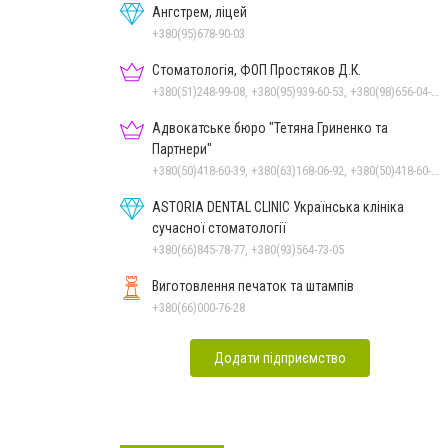
Ангстрем, ліцей
+380(95)678-90-03
Стоматологія, ФОП Простяков Д.К.
+380(51)248-99-08, +380(95)939-60-53, +380(98)656-04-14, +380(50)159-88-74
Адвокатське бюро "Тетяна Гриненко та
Партнери"
+380(50)418-60-39, +380(63)168-06-92, +380(50)418-60-39
ASTORIA DENTAL CLINIC Українська клініка
сучасної стоматології
+380(66)845-78-77, +380(93)564-73-05
Виготовлення печаток та штампів
+380(66)000-76-28
Додати підприємство