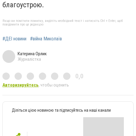
благоустрою.
Якщо ви помітили помилку, виділіть необхідний текст і натисніть Ctrl + Enter, щоб
повідомити про це редакцію
#ДЕІ новини
#війна Миколаїв
Катерина Орлик
Журналістка
0,0
Авторизируйтесь
, чтобы оценить
Діліться цією новиною та підписуйтесь на наші канали