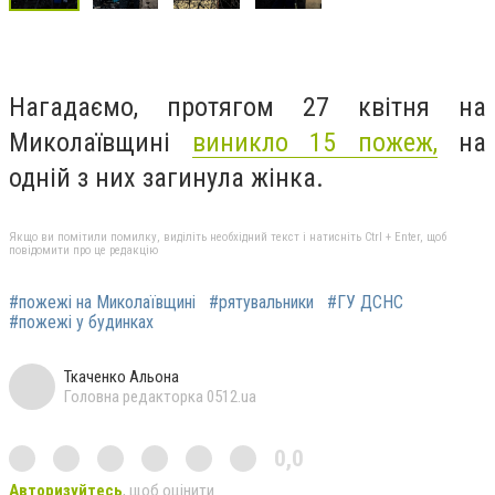
Нагадаємо, протягом 27 квітня на
Миколаївщині
виникло 15 пожеж,
на
одній з них загинула жінка.
Якщо ви помітили помилку, виділіть необхідний текст і натисніть Ctrl + Enter, щоб
повідомити про це редакцію
#пожежі на Миколаївщині
#рятувальники
#ГУ ДСНС
#пожежі у будинках
Ткаченко Альона
Головна редакторка 0512.ua
0,0
Авторизуйтесь
, щоб оцінити