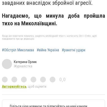
завданих внаслідок збройної агресії.
Нагадаємо, що минула доба пройшла
тихо на Миколаївщині.
Якщо ви помітили помилку, виділіть необхідний текст і натисніть Ctrl + Enter, щоб
повідомити про це редакцію
#Обстріл Миколаєва
#війна Україна
#ракетні удари
Катерина Орлик
Журналістка
0,0
Авторизуйтесь
, щоб оцінити
Діліться цією новиною та підписуйтесь на наші канали