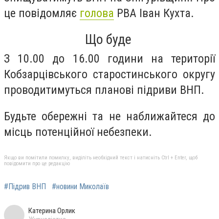
це повідомляє
голова
РВА Іван Кухта.
Що буде
З 10.00 до 16.00 години на території
Кобзарцівського старостинського округу
проводитимуться планові підриви ВНП.
Будьте обережні та не наближайтеся до
місць потенційної небезпеки.
Якщо ви помітили помилку, виділіть необхідний текст і натисніть Ctrl + Enter, щоб
повідомити про це редакцію
#Підрив ВНП
#новини Миколаїв
Катерина Орлик