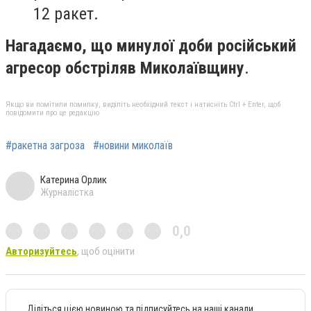
12 ракет.
Нагадаємо, що минулої доби російський
агресор обстріляв Миколаївщину
.
Якщо ви помітили помилку, виділіть необхідний текст і натисніть Ctrl + Enter, щоб
повідомити про це редакцію
#ракетна загроза
#новини миколаїв
Катерина Орлик
Журналістка
0,0
Авторизуйтесь
, щоб оцінити
Діліться цією новиною та підписуйтесь на наші канали