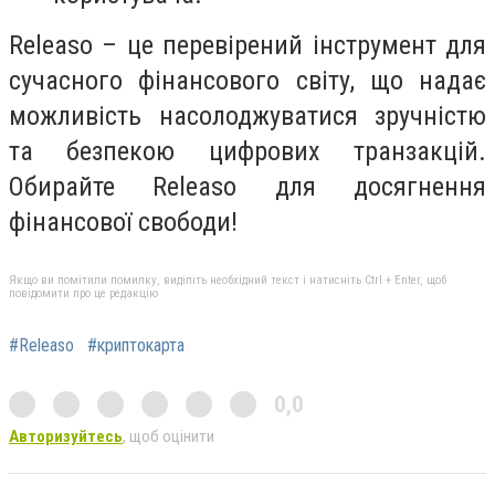
Releaso – це перевірений інструмент для
сучасного фінансового світу, що надає
можливість насолоджуватися зручністю
та безпекою цифрових транзакцій.
Обирайте Releaso для досягнення
фінансової свободи!
Якщо ви помітили помилку, виділіть необхідний текст і натисніть Ctrl + Enter, щоб
повідомити про це редакцію
#Releaso
#криптокарта
0,0
Авторизуйтесь
, щоб оцінити