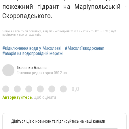
пожежний гідрант на Маріупольській -
Скоропадського.
Якщо ви помітили помилку, виділіть необхідний текст і натисніть Ctrl + Enter, щоб
повідомити про це редакцію
#відключення води у Миколаєві
#Миколаївводоканал
#аварія на водопровідній мережі
Ткаченко Альона
Головна редакторка 0512.ua
0,0
Авторизуйтесь
, щоб оцінити
Діліться цією новиною та підписуйтесь на наші канали