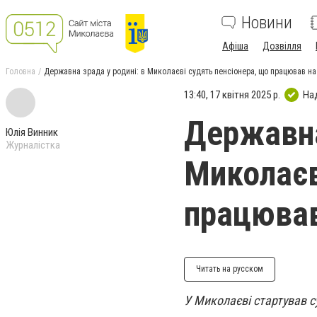
Новини
Афіша
Дозвілля
Головна
Державна зрада у родині: в Миколаєві судять пенсіонера, що працював на
13:40, 17 квітня 2025 р.
На
Державна
Юлія Винник
Журналістка
Миколаєв
працював
Читать на русском
У Миколаєві стартував с