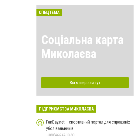
СПЕЦТЕМА
Соціальна карта
Миколаєва
Всі матеріали тут
ПІДПРИЄМСТВА МИКОЛАЄВА
FanDay.net – спортивний портал для справжніх
уболівальників
+380(44)247-13-80