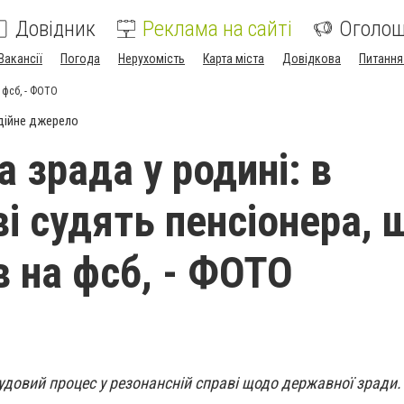
Довідник
Реклама на сайті
Оголо
Вакансії
Погода
Нерухомість
Карта міста
Довідкова
Питання
 фсб, - ФОТО
дійне джерело
 зрада у родині: в
і судять пенсіонера, 
 на фсб, - ФОТО
удовий процес у резонансній справі щодо державної зради.