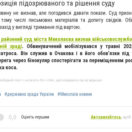
зиція підозрюваного та рішення суду
ровину не визнав, але погодився давати покази. Суд приз
 тому числі письмових матеріалів та допиту свідків. О
ахід у вигляді тримання під вартою.
 районний суд міста Миколаєва визнав військовослужбо
ній зраді
. Обвинувачений мобілізувався у травні 202
матроса. Він служив в Очакова і в його обовʼязки під
ерега через бінокуляр спостерігати за переміщенням рос
ка коса.
бхідний текст і натисніть Ctrl + Enter, щоб повідомити про це редакцію
а
#державна зрада України
#Миколаїв новини
0,0
Оцініть першим
Авторизуйтесь
, щоб