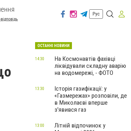
шення
Рус
-відповідь
ОСТАННІ НОВИНИ
На Космонавтів фахівці
14:30
ліквідували складну аварію
що
на водомережі, - ФОТО
Історія газифікації: у
13:30
«Газмережах» розповіли, де
в Миколаєві вперше
з'явився газ
Літній відпочинок у
13:00