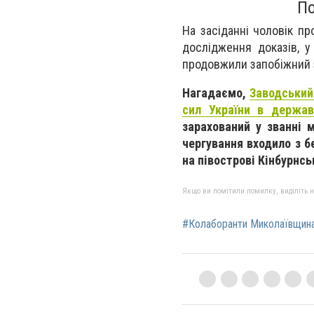
По
На засіданні чоловік п
дослідження доказів, у
продовжили запобіжний з
Нагадаємо,
Заводський
сил України в держав
зарахований у званні 
чергування входило з б
на півострові Кінбурнсь
Якщо ви помітили помилку, виділіть нео
#Колаборанти Миколаївщин