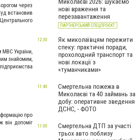
Миколаєві 2026: шукаємо
ворогом через
нові враження та
Суд встановив
перезавантаження
Центрального
ПАРТНЕРСЬКИЙ СПЕЦПРОЄКТ
Як миколаївцям пережити
12:30
спеку: практичні поради,
м МВС України,
прохолодний транспорт та
ним знайомим,
нові локації з
підприємства
«туманчиками»
Смертельна пожежа в
11:40
Миколаєві та 40 займань за
добу: оперативне зведення
ДСНС, - ФОТО
нформацію про
ж він допоміг
Смертельна ДТП за участі
11:00
трьох авто поблизу