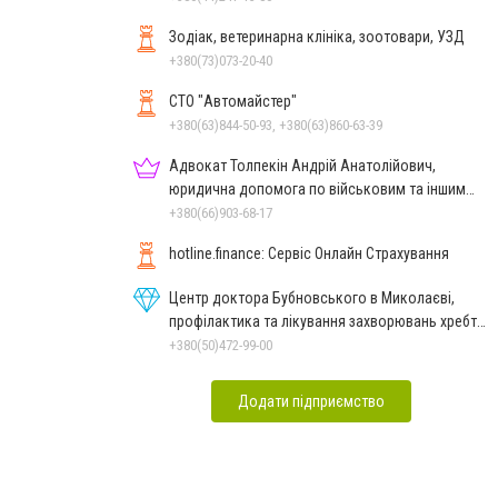
Зодіак, ветеринарна клініка, зоотовари, УЗД
+380(73)073-20-40
СТО "Автомайстер"
+380(63)844-50-93, +380(63)860-63-39
Адвокат Толпекін Андрій Анатолійович,
юридична допомога по військовим та іншим
справам
+380(66)903-68-17
hotline.finance: Сервіс Онлайн Страхування
Центр доктора Бубновського в Миколаєві,
профілактика та лікування захворювань хребта
і суглобів
+380(50)472-99-00
Додати підприємство