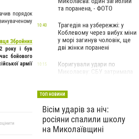
Миколаєва: один загиблий
та поранена, - ФОТО
начив порядок
бвинуваченому
Трагедія на узбережжі: у
10:40
Коблевому через вибух міни
у морі загинув чоловік, ще
вця Збройних
дві жінки поранені
2 року і був
 час бойового
ійської армії
Коригували удари по
10:15
Миколаєву: СБУ затримала
двох агентів фсб та гру, -
ФОТО
ТОП НОВИНИ
Вісім ударів за ніч:
росіяни спалили школу
 оцінити
на Миколаївщині