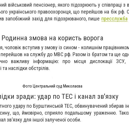
ий військовий пенсіонер, якого підозрюють у співпраці з 
ого українського правоохоронця, що перейшов на бік рф. 
жив запобіжний захід для підозрюваного, пише
пресслужба
Родинна змова на користь ворога
, чоловік вступив у змову із сином - колишнім працівнико
у перейшов на службу до МВС рф. Разом із братом та ще од
ічно важливу інформацію: про місця дислокації ЗСУ, 
 та наслідки обстрілів.
Фото Центральний суд Миколаєва
ідки зради: удар по ТЕС і канал зв'язку
етного удару по Бурштинській ТЕС, обвинувачений збирав і
ї сину, що, ймовірно, сприяло подальшому ураженню. Тако
л зв’язку для іншої залученої особи.