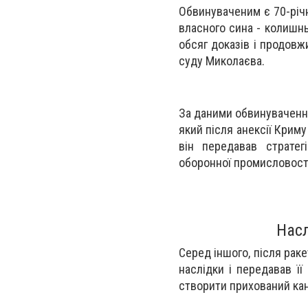
Обвинуваченим є 70-річн
власного сина - колишнь
обсяг доказів і продов
суду Миколаєва.
За даними обвинувачення
який після анексії Крим
він передавав стратег
оборонної промисловості
Насл
Серед іншого, після рак
наслідки і передавав ї
створити прихований кана