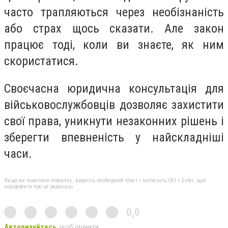
часто трапляються через необізнаність
або страх щось сказати. Але закон
працює тоді, коли ви знаєте, як ним
скористатися.
Своєчасна юридична консультація для
військовослужбовців дозволяє захистити
свої права, уникнути незаконних рішень і
зберегти впевненість у найскладніші
часи.
Якщо ви помітили помилку, виділіть необхідний текст і натисніть Ctrl + Enter, щоб
повідомити про це редакцію
0,0
Авторизуйтесь
, щоб оцінити