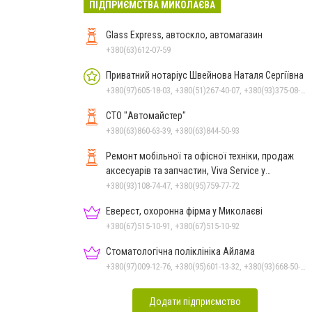
ПІДПРИЄМСТВА МИКОЛАЄВА
Glass Express, автоскло, автомагазин
+380(63)612-07-59
Приватний нотаріус Швейнова Наталя Сергіївна
+380(97)605-18-03, +380(51)267-40-07, +380(93)375-08-48
СТО "Автомайстер"
+380(63)860-63-39, +380(63)844-50-93
Ремонт мобільної та офісної техніки, продаж
аксесуарів та запчастин, Viva Service у
Миколаєві
+380(93)108-74-47, +380(95)759-77-72
Еверест, охоронна фірма у Миколаєві
+380(67)515-10-91, +380(67)515-10-92
Стоматологічна поліклініка Айлама
+380(97)009-12-76, +380(95)601-13-32, +380(93)668-50-62, +380(51)259-06-88
Додати підприємство