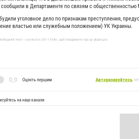
я, сообщили в Департаменте по связям с общественностью
будили уголовное дело по признакам преступления, преду
ебление властью или служебным положением) УК Украины.
бхідний текст і натисніть Ctrl + Enter, щоб повідомити про це редакцію
0,0
Оцініть першим
Авторизируйтесь
, ч
исуйтесь на наші канали