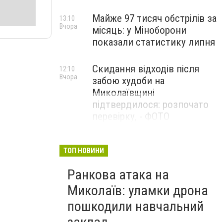
Майже 97 тисяч обстрілів за
13:10
Вчора
місяць: у Міноборони
показали статистику липня
Скидання відходів після
12:10
Вчора
забою худоби на
Миколаївщині
підтвердилося: розпочато
перевірку, - ФОТО
ТОП НОВИНИ
Ранкова атака на
Миколаїв: уламки дрона
пошкодили навчальний