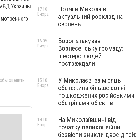
 МВД Украины.
Потяги Миколаїв:
17:10
Вчора
актуальний розклад на
смотренного
серпень
Ворог атакував
16:05
Вчора
Вознесенську громаду:
шестеро людей
постраждали
У Миколаєві за місяць
тобы оценить
15:10
Вчора
обстежили більше сотні
пошкоджених російськими
обстрілами об'єктів
На Миколаївщині від
14:10
Вчора
початку великої війни
безвісти зникли двоє дітей: