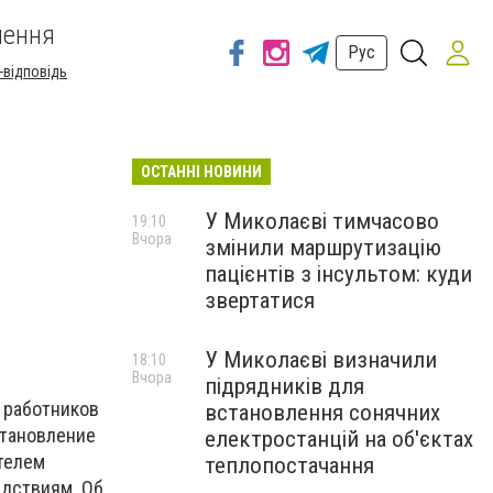
шення
Рус
-відповідь
ОСТАННІ НОВИНИ
У Миколаєві тимчасово
19:10
Вчора
змінили маршрутизацію
пацієнтів з інсультом: куди
звертатися
У Миколаєві визначили
18:10
Вчора
підрядників для
 работников
встановлення сонячних
становление
електростанцій на об'єктах
ителем
теплопостачання
едствиям. Об