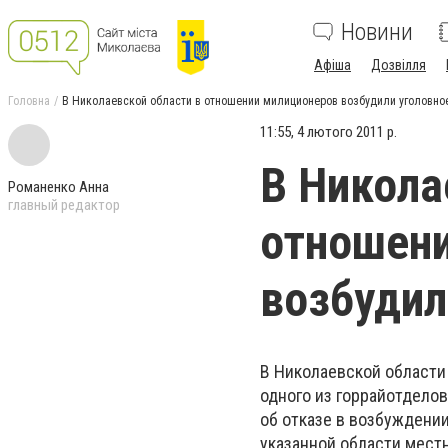
Новини
Афіша
Дозвілля
Головна
В Николаевской области в отношении милиционеров возбудили уголовно
11:55, 4 лютого 2011 р.
В Никола
Романенко Анна
главный редактор
отношен
возбудил
В Николаевской области
одного из горрайотдело
об отказе в возбуждении
указанной области мест