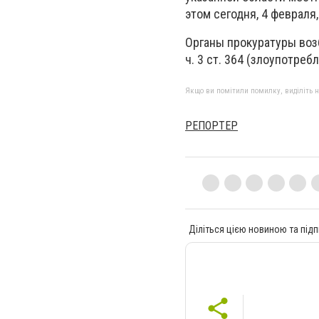
этом сегодня, 4 феврал
Органы прокуратуры воз
ч. 3 ст. 364 (злоупотр
Якщо ви помітили помилку, виділіть нео
РЕПОРТЕР
Діліться цією новиною та підп