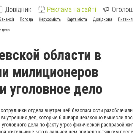
Довідник
Реклама на сайті
Оголо
Вакансії
Погода
Нерухомість
Карта міста
Довідкова
Питання
е дело
евской области в
ии милиционеров
и уголовное дело
 сотрудники отдела внутренней безопасности разоблачили
в внутренних дел, которые 6 января незаконно вынесли по
 уголовного дела по факту угроз физической расправой ж
ной жительнице, что в дальнейшем привело к тяжким посл