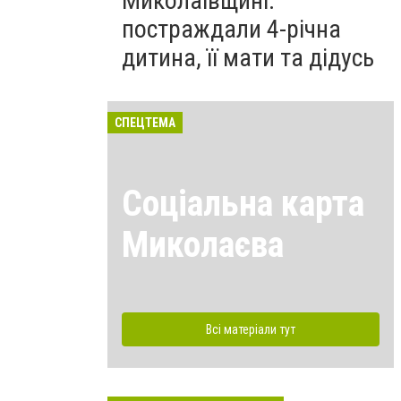
Миколаївщині:
постраждали 4-річна
дитина, її мати та дідусь
СПЕЦТЕМА
Соціальна карта
Миколаєва
Всі матеріали тут