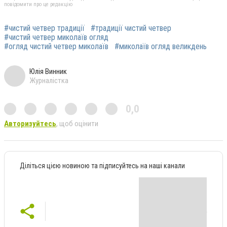
повідомити про це редакцію
#чистий четвер традиції
#традиції чистий четвер
#чистий четвер миколаїв огляд
#огляд чистий четвер миколаїв
#миколаїв огляд великдень
Юлія Винник
Журналістка
0,0
Авторизуйтесь
, щоб оцінити
Діліться цією новиною та підписуйтесь на наші канали