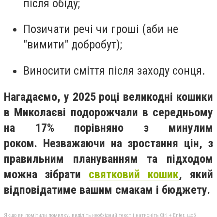
після обіду;
Позичати речі чи гроші (аби не
"вимити" добробут);
Виносити сміття після заходу сонця.
Нагадаємо, у 2025 році великодні кошики
в Миколаєві подорожчали в середньому
на 17% порівняно з минулим
роком. Незважаючи на зростання цін, з
правильним плануванням та підходом
можна зібрати
святковий кошик
, який
відповідатиме вашим смакам і бюджету.
Якщо ви помітили помилку, виділіть необхідний текст і натисніть Ctrl + Enter, щоб