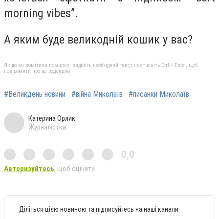
morning vibes”.
А яким буде великодній кошик у вас?
Якщо ви помітили помилку, виділіть необхідний текст і натисніть Ctrl + Enter, щоб
повідомити про це редакцію
#Великдень новини
#війна Миколаїв
#писанки Миколаїв
Катерина Орлик
Журналістка
0,0
Авторизуйтесь
, щоб оцінити
Діліться цією новиною та підписуйтесь на наші канали