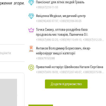
Пансіонат для літніх людей Грааль
дження згори.
+380(67)255-11-55
Авіценна Медікал, медичний центр
+380(96)400-97-97, +380(93)594-00-05
Точка Смаку, оптова-роздрібна база
продовольчих товарів, Пшенична О.І.
+380(67)486-52-20, +380(99)110-49-10, +380(67)512-20-35
Антаков Володимир Борисович, лікар-
 оцінити
нейрохірург вищої категорії
+380679765388
Приватний нотаріус Швейнова Наталя Сергіївна
+380(97)605-18-03, +380(51)267-40-07, +380(93)375-08-48
Додати підприємство