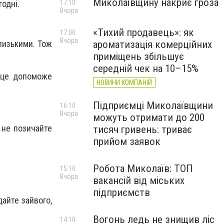
Миколаївщину накриє гроза
17:10
годні.
Вчора
«Тихий продавець»: як
17:00
Вчора
ароматизація комерційних
лизькими. Тож
приміщень збільшує
середній чек на 10–15%
е це допоможе
НОВИНИ КОМПАНІЙ
Підприємці Миколаївщини
16:10
Вчора
можуть отримати до 200
 не позичайте
тисяч гривень: триває
прийом заявок
Робота Миколаїв: ТОП
15:10
Вчора
вакансій від міських
підприємств
дайте зайвого,
Вогонь ледь не знищив ліс
14:10