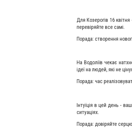
Для Козерогів 16 квітня 
перевіряйте все самі.
Порада: створення новог
На Водоліїв чекає натх
ідеї на людей, які не цін
Порада: час реалізовуват
Інтуїція в цей день - в
ситуаціях.
Порада: довіряйте серцю,