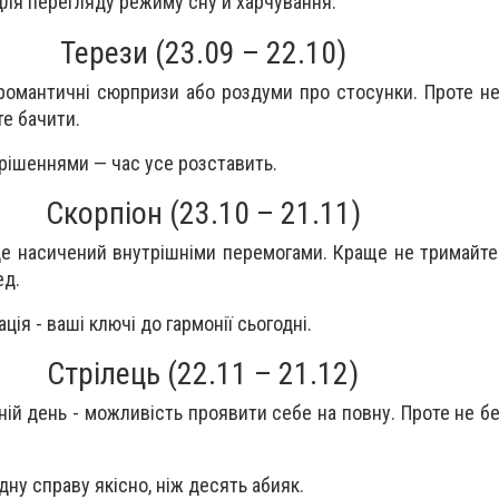
для перегляду режиму сну й харчування.
Терези (23.09 – 22.10)
романтичні сюрпризи або роздуми про стосунки. Проте не 
те бачити.
 рішеннями — час усе розставить.
Скорпіон (23.10 – 21.11)
де насичений внутрішніми перемогами. Краще не тримайте
ед.
ція - ваші ключі до гармонії сьогодні.
Стрілець (22.11 – 21.12)
ній день - можливість проявити себе на повну. Проте не б
ну справу якісно, ніж десять абияк.