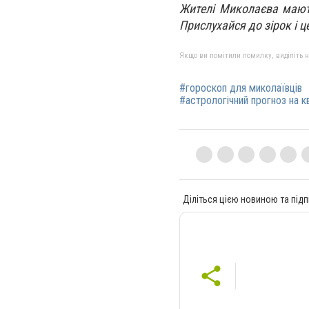
Жителі Миколаєва мають
Прислухайся до зірок і ц
Якщо ви помітили помилку, виділіть нео
#гороскоп для миколаївців
#астрологічний прогноз на к
Діліться цією новиною та підп