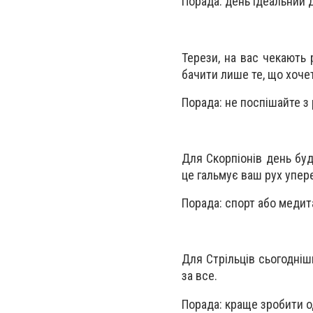
Порада: день ідеальний 
Терези, на вас чекають 
бачити лише те, що хоче
Порада: не поспішайте з
Для Скорпіонів день бу
це гальмує ваш рух упер
Порада: спорт або медита
Для Стрільців сьогодніш
за все.
Порада: краще зробити од