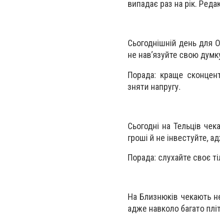
випадає раз на рік. Реда
Сьогоднішній день для О
не нав’язуйте свою думк
Порада: краще сконцент
зняти напругу.
Сьогодні на Тельців чек
гроші й не інвестуйте, а
Порада: слухайте своє ті
На Близнюків чекають не
адже навколо багато пліт