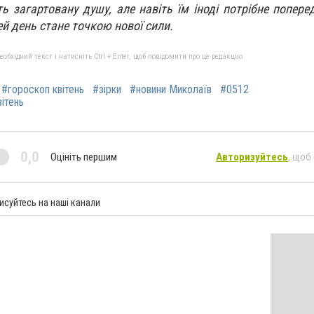
 загартовану душу, але навіть їм іноді потрібне попере
ей день стане точкою нової сили.
бхідний текст і натисніть Ctrl + Enter, щоб повідомити про це редакцію
#гороскоп квітень
#зірки
#новини Миколаїв
#0512
вітень
0,0
Оцініть першим
Авторизуйтесь
, щоб
исуйтесь на наші канали