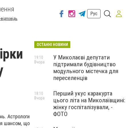
шення
Рус
-відповідь
ОСТАННІ НОВИНИ
ірки
У Миколаєві депутати
19:10
Вчора
підтримали будівництво
у
модульного містечка для
переселенців
Перший укус каракурта
18:10
Вчора
цього літа на Миколаївщині:
жінку госпіталізували, -
ФОТО
ень. Астрологи
ся шансом, що