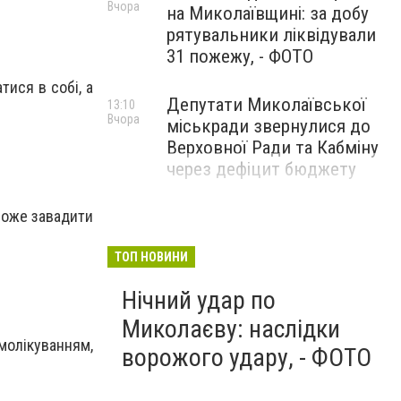
Вчора
на Миколаївщині: за добу
рятувальники ліквідували
31 пожежу, - ФОТО
тися в собі, а
Депутати Миколаївської
13:10
Вчора
міськради звернулися до
Верховної Ради та Кабміну
через дефіцит бюджету
 може завадити
ТОП НОВИНИ
Нічний удар по
Миколаєву: наслідки
молікуванням,
ворожого удару, - ФОТО