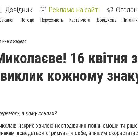
Довідник
Реклама на сайті
Оголо
Вакансії
Погода
Нерухомість
Карта міста
Довідкова
Питання
дійне джерело
Миколаєве! 16 квітня з
виклик кожному знак
перемогу, а кому сльози?
Миколаїв накриє хвилею несподіваних подій, емоцій та ріш
накам доведеться стримувати себе, а іншим скористати