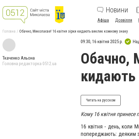
Новини
Афіша
Дозвілля
Головна
Обачно, Миколаєве! 16 квітня зірки кидають виклик кожному знаку
09:30, 16 квітня 2025 р.
На
Обачно, 
Ткаченко Альона
Головна редакторка 0512.ua
кидають 
Читать на русском
Кому 16 квітня принесе 
16 квітня - день, коли 
попереджають: деяким з